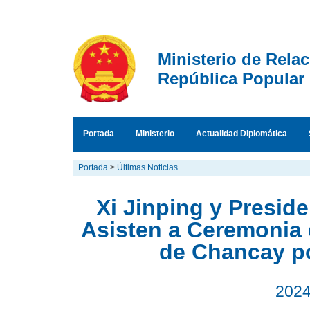
Ministerio de Rela
República Popular
Portada
Ministerio
Actualidad Diplomática
Portada
>
Últimas Noticias
Xi Jinping y Presid
Asisten a Ceremonia 
de Chancay po
2024