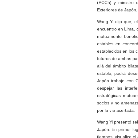
(PCCh) y ministro d
Exteriores de Japón, 
Wang Yi dijo que, el
encuentro en Lima, d
mutuamente benefici
estables en concord
establecidos en los 
futuros de ambas par
allá del ámbito bila
estable, podrá des
Japón trabaje con C
despejar las interf
estratégicas mutua
socios y no amenaza
por la vía acertada.
Wang Yi presentó seis
Japón. En primer lug
tiempos, visualice el