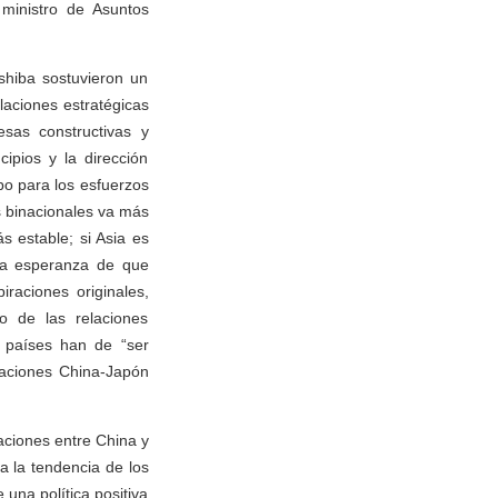
 ministro de Asuntos
Ishiba sostuvieron un
laciones estratégicas
esas constructivas y
ipios y la dirección
bo para los esfuerzos
s binacionales va más
s estable; si Asia es
la esperanza de que
raciones originales,
to de las relaciones
 países han de “ser
laciones China-Japón
laciones entre China y
a la tendencia de los
 una política positiva