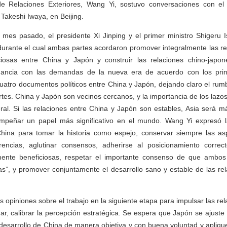
e Relaciones Exteriores, Wang Yi, sostuvo conversaciones con el
Takeshi Iwaya, en Beijing.
 mes pasado, el presidente Xi Jinping y el primer ministro Shigeru 
urante el cual ambas partes acordaron promover integralmente las re
osas entre China y Japón y construir las relaciones chino-japon
ancia con las demandas de la nueva era de acuerdo con los princ
cuatro documentos políticos entre China y Japón, dejando claro el rum
tes. China y Japón son vecinos cercanos, y la importancia de los lazo
teral. Si las relaciones entre China y Japón son estables, Asia será má
empeñar un papel más significativo en el mundo. Wang Yi expresó 
hina para tomar la historia como espejo, conservar siempre las aspi
erencias, aglutinar consensos, adherirse al posicionamiento correc
mente beneficiosas, respetar el importante consenso de que ambos
s”, y promover conjuntamente el desarrollo sano y estable de las re
 opiniones sobre el trabajo en la siguiente etapa para impulsar las re
ar, calibrar la percepción estratégica. Se espera que Japón se ajuste 
 desarrollo de China de manera objetiva y con buena voluntad y aplique