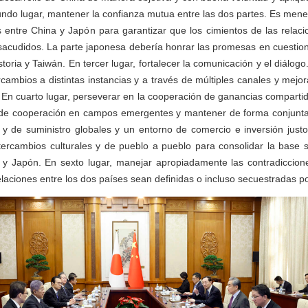
ndo lugar, mantener la confianza mutua entre las dos partes. Es menes
s entre China y Japón para garantizar que los cimientos de las relac
sacudidos. La parte japonesa debería honrar las promesas en cuestion
toria y Taiwán. En tercer lugar, fortalecer la comunicación y el diálogo
rcambios a distintas instancias y a través de múltiples canales y mejor
 En cuarto lugar, perseverar en la cooperación de ganancias comparti
l de cooperación en campos emergentes y mantener de forma conjunta l
 y de suministro globales y un entorno de comercio e inversión justo
intercambios culturales y de pueblo a pueblo para consolidar la base s
 y Japón. En sexto lugar, manejar apropiadamente las contradiccione
elaciones entre los dos países sean definidas o incluso secuestradas po