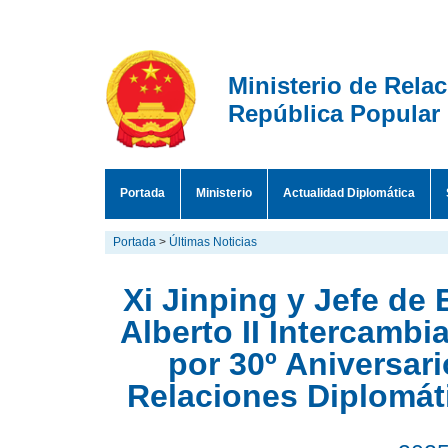
Ministerio de Rela
República Popular
Portada
Ministerio
Actualidad Diplomática
Portada
>
Últimas Noticias
Xi Jinping y Jefe de
Alberto II Intercambi
por 30º Aniversar
Relaciones Diplomát