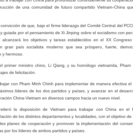
to a trabajar con China para profundizar continuamente su cooperación
rucción de una comunidad de futuro compartido Vietnam-China que
onvicción de que, bajo el firme liderazgo del Comité Central del PC
 y guiada por el pensamiento de Xi Jinping sobre el socialismo con pec
 alcanzará los objetivos y tareas establecidos en el XX Congres
n gran país socialista moderno que sea próspero, fuerte, democr
o y hermoso.
 el primer ministro chino, Li Qiang, y su homólogo vietnamita, Pham
es de felicitación.
trabajar con Pham Minh Chinh para implementar de manera efectiva el
ximos líderes de los dos partidos y países, y avanzar en el desarro
peración China-Vietnam en diversos campos hacia un nuevo nivel.
iteró la disposición de Vietnam para trabajar con China en el fo
ntación de los distintos departamentos y localidades, con el objetivo de
ntes planes de cooperación y promover la implementación del conse
as por los líderes de ambos partidos y países.