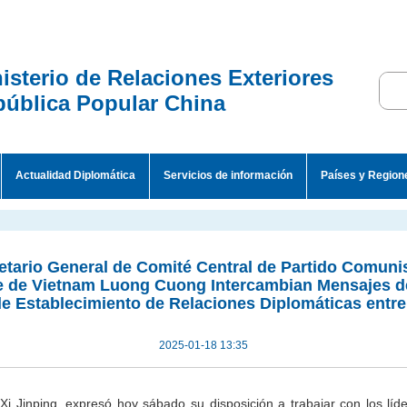
isterio de Relaciones Exteriores
ública Popular China
Actualidad Diplomática
Servicios de información
Países y Region
retario General de Comité Central de Partido Comuni
e de Vietnam Luong Cuong Intercambian Mensajes de 
de Establecimiento de Relaciones Diplomáticas entr
2025-01-18 13:35
 Xi Jinping, expresó hoy sábado su disposición a trabajar con los líd