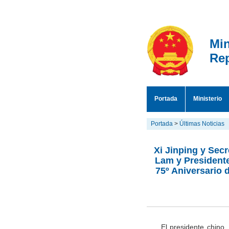
Min
Rep
Portada
Ministerio
Portada
>
Últimas Noticias
Xi Jinping y Sec
Lam y President
75º Aniversario 
El presidente chino,