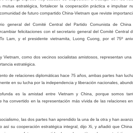
za mutua estratégica, fortalecer la cooperación práctica e impulsar 
comunidad de futuro compartido China-Vietnam que reviste importancia
ario general del Comité Central del Partido Comunista de China
ercambiar felicitaciones con el secretario general del Comité Central 
o Lam, y el presidente vietnamita, Luong Cuong, por el 75º aniv
 y Vietnam, como dos vecinos socialistas amistosos, representan una
tancia estratégica.
iento de relaciones diplomáticas hace 75 años, ambas partes han luch
te en su lucha por la independencia y liberación nacionales, abundó
profunda es la amistad entre Vietnam y China, porque somos ta
e ha convertido en la representación más vívida de las relaciones en
socialismo, las dos partes han aprendido la una de la otra y han avan
 así su cooperación estratégica integral, dijo Xi, y añadió que China