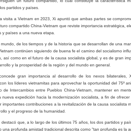
rsiguen un futuro compartido, lo cual constituye la característica 
dos partidos y países.
sa visita a Vietnam en 2023, Xi apuntó que ambas partes se comprome
uro compartido China-Vietnam que reviste importancia estratégica, el
os y países a una nueva etapa.
 mundo, de los tiempos y de la historia que se desarrollan de una ma
Vietnam continúen siguiendo de buena fe el camino del socialismo influ
, así como en el futuro de la causa socialista global, y es de gran im
sarrollo y la prosperidad de la región y del mundo en general.
oncede gran importancia al desarrollo de los nexos bilaterales,
 con los líderes vietnamitas para aprovechar la oportunidad del 75º ani
ño de Intercambios entre Pueblos China-Vietnam, mantener en mente 
a nueva expedición hacia la modernización socialista, a fin de ofrecer
 importantes contribuciones a la revitalización de la causa socialista 
ollo y el progreso de la humanidad.
 destacó que, a lo largo de los últimos 75 años, los dos partidos y p
o una profunda amistad tradicional descrita como "tan profunda es la 