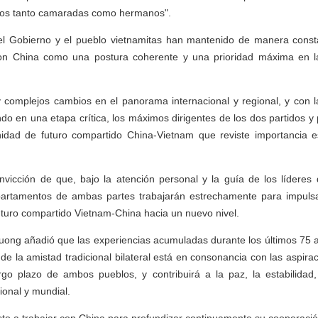
mos tanto camaradas como hermanos".
el Gobierno y el pueblo vietnamitas han mantenido de manera consta
con China como una postura coherente y una prioridad máxima en la 
 complejos cambios en el panorama internacional y regional, y con l
o en una etapa crítica, los máximos dirigentes de los dos partidos 
idad de futuro compartido China-Vietnam que reviste importancia es
nvicción de que, bajo la atención personal y la guía de los líderes
partamentos de ambas partes trabajarán estrechamente para impulsa
turo compartido Vietnam-China hacia un nuevo nivel.
uong añadió que las experiencias acumuladas durante los últimos 75
 de la amistad tradicional bilateral está en consonancia con las aspir
argo plazo de ambos pueblos, y contribuirá a la paz, la estabilidad,
gional y mundial.