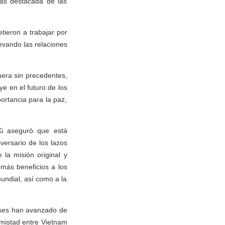
más destacada de las
tieron a trabajar por
evando las relaciones
nera sin precedentes,
ye en el futuro de los
portancia para la paz,
 Xi aseguró que está
versario de los lazos
la misión original y
 más beneficios a los
mundial, así como a la
aíses han avanzado de
amistad entre Vietnam