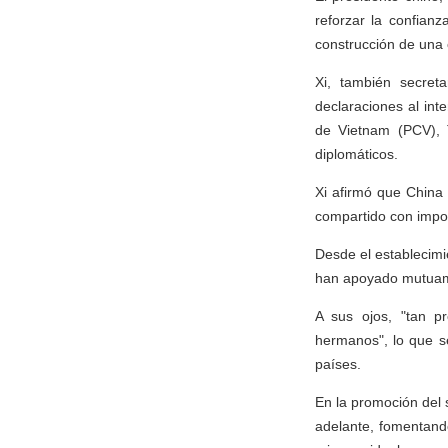
reforzar la confian
construcción de una 
Xi, también secret
declaraciones al int
de Vietnam (PCV), T
diplomáticos.
Xi afirmó que China
compartido con impor
Desde el establecim
han apoyado mutuamen
A sus ojos, "tan 
hermanos", lo que s
países.
En la promoción del 
adelante, fomentando