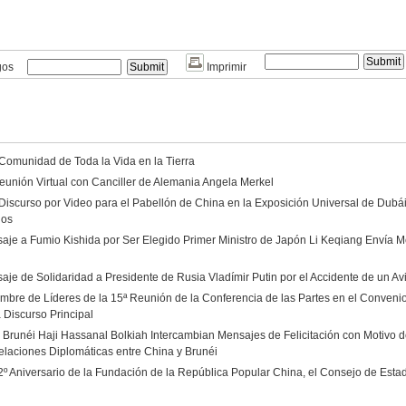
gos
Imprimir
 Comunidad de Toda la Vida en la Tierra
eunión Virtual con Canciller de Alemania Angela Merkel
Discurso por Video para el Pabellón de China en la Exposición Universal de Dubá
dos
aje a Fumio Kishida por Ser Elegido Primer Ministro de Japón Li Keqiang Envía Me
aje de Solidaridad a Presidente de Rusia Vladímir Putin por el Accidente de un A
umbre de Líderes de la 15ª Reunión de la Conferencia de las Partes en el Convenio
 Discurso Principal
e Brunéi Haji Hassanal Bolkiah Intercambian Mensajes de Felicitación con Motivo de
elaciones Diplomáticas entre China y Brunéi
2º Aniversario de la Fundación de la República Popular China, el Consejo de Est