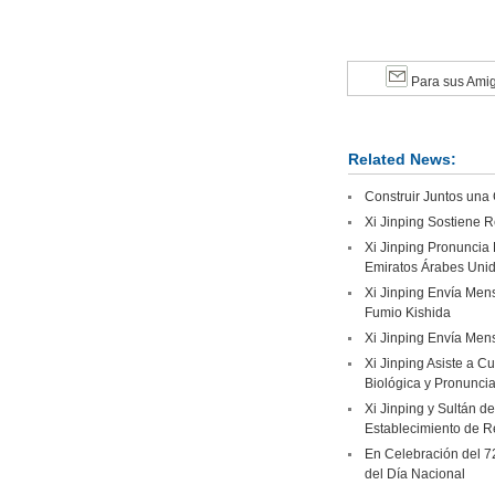
Para sus Ami
Related News:
Construir Juntos una
Xi Jinping Sostiene R
Xi Jinping Pronuncia 
Emiratos Árabes Uni
Xi Jinping Envía Mens
Fumio Kishida
Xi Jinping Envía Mens
Xi Jinping Asiste a C
Biológica y Pronuncia
Xi Jinping y Sultán d
Establecimiento de R
En Celebración del 7
del Día Nacional