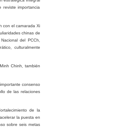
 estratégica integral
 reviste importancia
Ch con el camarada Xi
uliaridades chinas de
o Nacional del PCCh,
ático, culturalmente
 Minh Chinh, también
 importante consenso
llo de las relaciones
rtalecimiento de la
 acelerar la puesta en
nso sobre seis metas