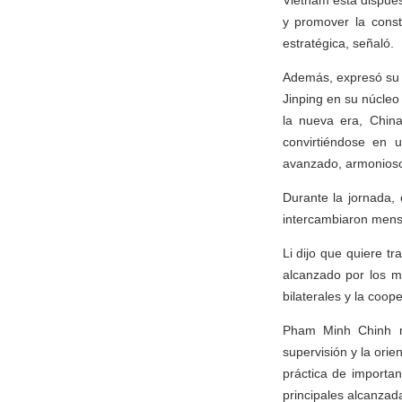
Vietnam está dispues
y promover la const
estratégica, señaló.
Además, expresó su c
Jinping en su núcleo
la nueva era, China
convirtiéndose en u
avanzado, armonios
Durante la jornada,
intercambiaron mensaj
Li dijo que quiere 
alcanzado por los má
bilaterales y la coo
Pham Minh Chinh re
supervisión y la orie
práctica de importa
principales alcanzad