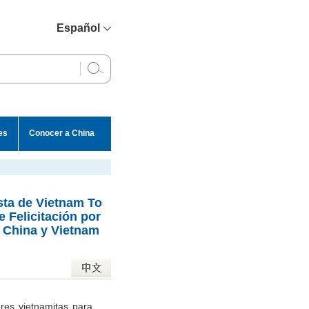
Español
简体中文
English
Français
Русский
es
Conocer a China
عربي
sta de Vietnam To
Felicitación por
e China y Vietnam
eres vietnamitas para