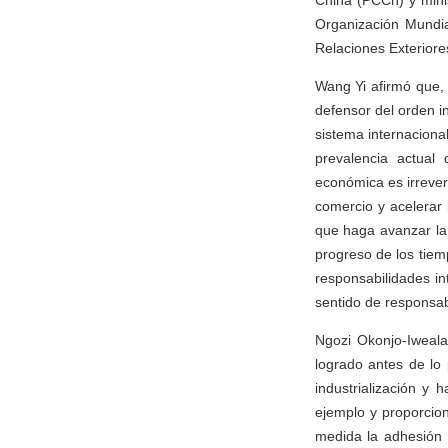
China (PCCh) y minis
Organización Mundi
Relaciones Exteriore
Wang Yi afirmó que,
defensor del orden in
sistema internaciona
prevalencia actual 
económica es irrevers
comercio y acelerar
que haga avanzar la 
progreso de los tiem
responsabilidades i
sentido de responsab
Ngozi Okonjo-Iweala
logrado antes de lo
industrialización y
ejemplo y proporcio
medida la adhesión d