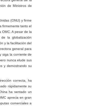
rectora general de la
ión de Ministros de
Unidas (ONU) y firme
ya firmemente tanto el
la OMC. A pesar de la
 de la globalización
 y la facilitación del
rectora general para
 siga la corriente de
 pero nunca elude sus
nes y demostrando su
rección correcta, ha
lsado rápidamente su
 China ha sentado un
 OMC aprecia en gran
isputas comerciales a