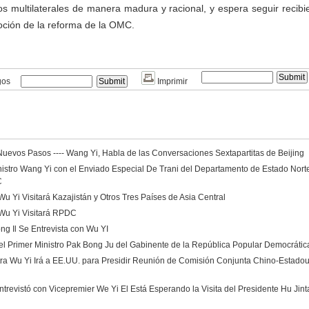
s multilaterales de manera madura y racional, y espera seguir recibi
oción de la reforma de la OMC.
gos
Imprimir
evos Pasos ---- Wang Yi, Habla de las Conversaciones Sextapartitas de Beijing
inistro Wang Yi con el Enviado Especial De Trani del Departamento de Estado Nort
C
Wu Yi Visitará Kazajistán y Otros Tres Países de Asia Central
 Wu Yi Visitará RPDC
g Il Se Entrevista con Wu YI
l Primer Ministro Pak Bong Ju del Gabinente de la República Popular Democrátic
tra Wu Yi Irá a EE.UU. para Presidir Reunión de Comisión Conjunta Chino-Estado
trevistó con Vicepremier We Yi El Está Esperando la Visita del Presidente Hu Jin