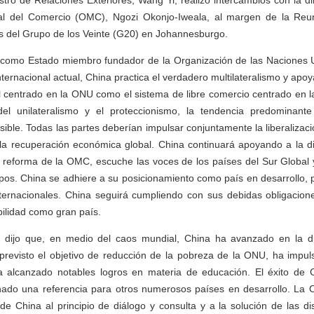
tro de Relaciones Exteriores, Wang Yi, realizó intercambios con la di
al del Comercio (OMC), Ngozi Okonjo-Iweala, al margen de la Reun
s del Grupo de los Veinte (G20) en Johannesburgo.
 como Estado miembro fundador de la Organización de las Naciones 
ternacional actual, China practica el verdadero multilateralismo y apo
l centrado en la ONU como el sistema de libre comercio centrado en 
del unilateralismo y el proteccionismo, la tendencia predominante
ible. Todas las partes deberían impulsar conjuntamente la liberalización
 la recuperación económica global. China continuará apoyando a la di
reforma de la OMC, escuche las voces de los países del Sur Global y
pos. China se adhiere a su posicionamiento como país en desarrollo,
nternacionales. China seguirá cumpliendo con sus debidas obligacio
ilidad como gran país.
 dijo que, en medio del caos mundial, China ha avanzado en la di
 previsto el objetivo de reducción de la pobreza de la ONU, ha impu
 ha alcanzado notables logros en materia de educación. El éxito de
nado una referencia para otros numerosos países en desarrollo. La
e China al principio de diálogo y consulta y a la solución de las d