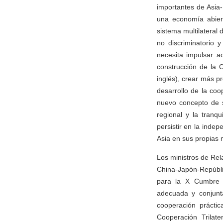
importantes de Asia
una economía abiert
sistema multilateral 
no discriminatorio 
necesita impulsar a
construcción de la 
inglés), crear más p
desarrollo de la coop
nuevo concepto de s
regional y la tranqu
persistir en la inde
Asia en sus propias
Los ministros de Rel
China-Japón-Repúblic
para la X Cumbre T
adecuada y conjunt
cooperación prácti
Cooperación Trilat