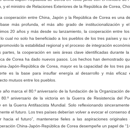
, y el ministro de Relaciones Exteriores de la República de Corea, Cho
la cooperación entre China, Japón y la República de Corea es una de 
base más profunda, el más alto grado de institucionalización y e
últimos 20 años y más desde su lanzamiento, la cooperación entre los
 lo cual no solo ha beneficiado a los pueblos de los tres países y su 
promovido la estabilidad regional y el proceso de integración económi
s partes, la cooperación en seis áreas clave identificadas durante la
ica de Corea ha dado nuevos pasos. Los hechos han demostrado que
ina-Japón-República de Corea, mayor es la capacidad de los tres paí
erte es la base para insuflar energía al desarrollo y más eficaz
fecto mutuos entre los pueblos.
e año marca el 80.º aniversario de la fundación de la Organización d
80.º aniversario de la victoria en la Guerra de Resistencia del Pu
en la Guerra Antifascista Mundial. Solo reflexionando sinceramente 
ente el futuro. Los tres países deberían volver a evocar el consenso de
r hacia el futuro”, mantenerse fieles a las aspiraciones originales
peración China-Japón-República de Corea desempeñe un papel de “1+