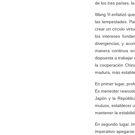
de los tres países, l
Wang Yi enfatizó que
las tempestades. Par
crear un círculo virt
los intereses funda
divergencias, y acum
manera continua sob
dispuesta a trabajar
la cooperación Chin
madura, más estable 
En primer lugar, pro
Es menester reanudar
Japón y la Repúblic
mutuos, establecer 
mantener la estabilid
En segundo lugar, im
imperativo apegarse 