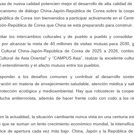
vas de nueva calidad potencien mejor el desarrollo de alta calidad de 
 mecanismo de diálogo China-Japón-República de Corea sobre la coo
República de Corea son bienvenidos a participar activamente en el Cen
pón-República de Corea que China se está preparando para construir.
pliar los intercambios culturales y de pueblo a pueblo y consolidar
 por alcanzar la meta de 40 millones de visitas mutuas para 2030, ga
 Cultural China-Japón-República de Corea de 2025 a 2026, continu
ltural de Asia Oriental” y “CAMPUS Asia”, realzar la excelente cultur
l entendimiento y el afecto mutuos entre los pueblos.
sponder a los desafíos comunes y contribuir al desarrollo soste
ración en materia de envejecimiento saludable, atención médica y sa
protección ecológica y medioambiental. Hay que robustecer la coope
y lucha antiterrorista, además de hacer frente codo con codo a los r
en la actualidad, la situación cambiante nunca vista en una centuria e
o que se suman un lento crecimiento económico mundial, la intensificac
ndice de apertura cada vez más bajo. China, Japón y la República d