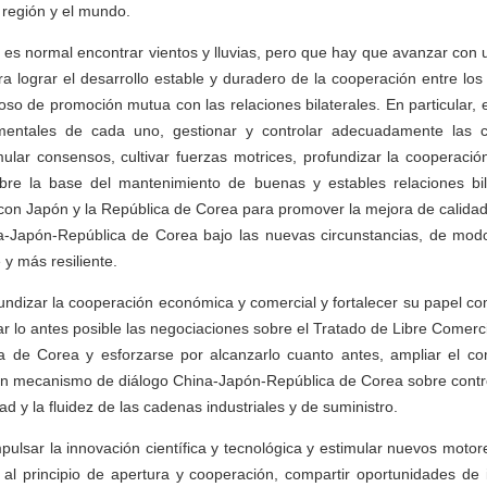
a región y el mundo.
 es normal encontrar vientos y lluvias, pero que hay que avanzar con u
a lograr el desarrollo estable y duradero de la cooperación entre los
uoso de promoción mutua con las relaciones bilaterales. En particular,
mentales de cada uno, gestionar y controlar adecuadamente las c
ular consensos, cultivar fuerzas motrices, profundizar la cooperación
re la base del mantenimiento de buenas y estables relaciones bil
 con Japón y la República de Corea para promover la mejora de calidad 
a-Japón-República de Corea bajo las nuevas circunstancias, de mo
y más resiliente.
fundizar la cooperación económica y comercial y fortalecer su papel com
 lo antes posible las negociaciones sobre el Tratado de Libre Comerc
a de Corea y esforzarse por alcanzarlo cuanto antes, ampliar el com
un mecanismo de diálogo China-Japón-República de Corea sobre contro
ad y la fluidez de las cadenas industriales y de suministro.
pulsar la innovación científica y tecnológica y estimular nuevos motor
al principio de apertura y cooperación, compartir oportunidades de 