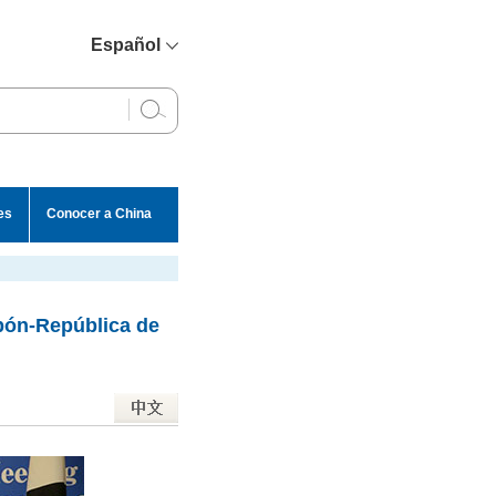
Español
简体中文
English
Français
Русский
es
Conocer a China
عربي
apón-República de