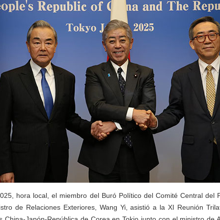
25, hora local, el miembro del Buró Político del Comité Central del
tro de Relaciones Exteriores, Wang Yi, asistió a la XI Reunión Trila
s China-Japón-República de Corea en Tokio junto con el ministro de 