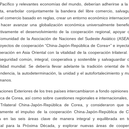
-Pacífico y relevantes economías del mundo, deberían adherirse a la 
a, enarbolar conjuntamente la bandera del libre comercio, salvag
del comercio basado en reglas, crear un entorno económico internaciona
y hacer avanzar una globalización económica universalmente benefic
ctivamente el desenvolvimiento de la cooperación regional, apoyar 
Comunidad de la Asociación de Naciones del Sudeste Asiático (ASEA
royectos de cooperación “China-Japón-República de Corea+” e inyecta
eración en Asia Oriental con la vitalidad de la cooperación trilateral
eguridad común, integral, cooperativa y sostenible y salvaguardar 
ilidad mundial. Se debería llevar adelante la tradición oriental de
pendencia, la autodeterminación, la unidad y el autofortalecimiento y m
 manos.
aciones Exteriores de los tres países intercambiaron a fondo opiniones
a de Corea, así como sobre cuestiones regionales e internacionales, 
rilateral China-Japón-República de Corea, y consideraron que 
amente el impulso de la cooperación China-Japón-República de C
ca en las seis áreas clave de manera integral y equilibrada en t
eral para la Próxima Década, y explorar nuevas áreas de cooper