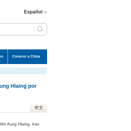
Español
简体中文
English
Français
Русский
es
Conocer a China
عربي
ung Hlaing por
Min Aung Hlaing, tras