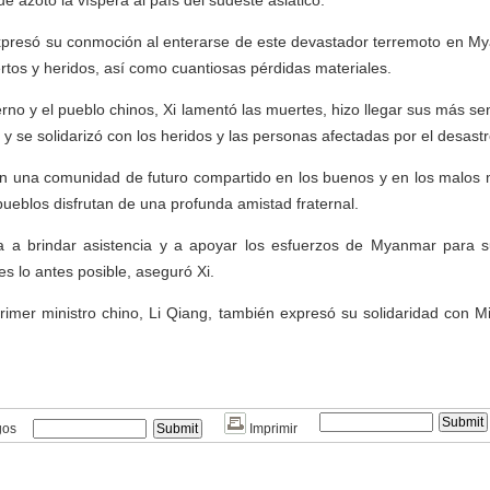
ue azotó la víspera al país del sudeste asiático.
xpresó su conmoción al enterarse de este devastador terremoto en M
os y heridos, así como cuantiosas pérdidas materiales.
no y el pueblo chinos, Xi lamentó las muertes, hizo llegar sus más se
, y se solidarizó con los heridos y las personas afectadas por el desastr
 una comunidad de futuro compartido en los buenos y en los malos 
ueblos disfrutan de una profunda amistad fraternal.
a a brindar asistencia y a apoyar los esfuerzos de Myanmar para s
es lo antes posible, aseguró Xi.
rimer ministro chino, Li Qiang, también expresó su solidaridad con M
gos
Imprimir