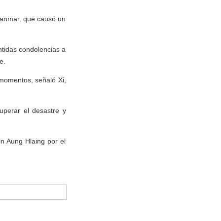
yanmar, que causó un
ntidas condolencias a
e.
momentos, señaló Xi,
uperar el desastre y
in Aung Hlaing por el