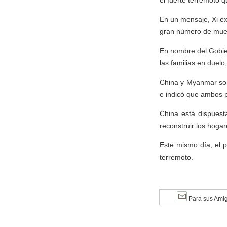
el fuerte terremoto q
En un mensaje, Xi e
gran número de muert
En nombre del Gobier
las familias en duelo
China y Myanmar son
e indicó que ambos p
China está dispuest
reconstruir los hogar
Este mismo día, el p
terremoto.
Para sus Ami