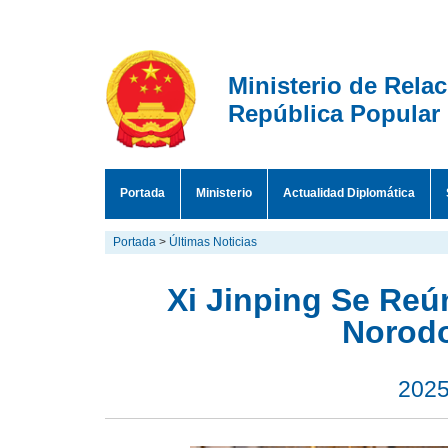
Ministerio de Rela
República Popular
Portada
Ministerio
Actualidad Diplomática
Portada
>
Últimas Noticias
Xi Jinping Se Re
Norod
2025