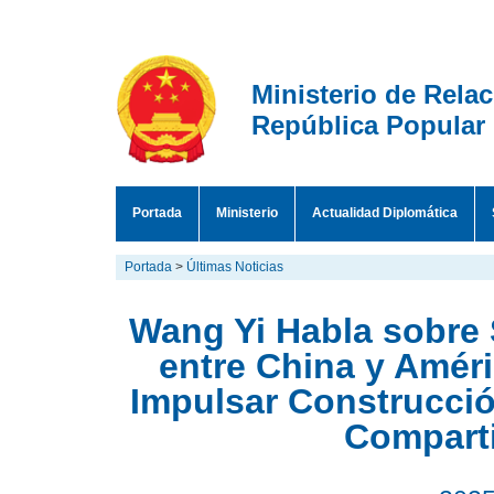
Ministerio de Rela
República Popular
Portada
Ministerio
Actualidad Diplomática
Portada
>
Últimas Noticias
Wang Yi Habla sobre 
entre China y Améri
Impulsar Construcci
Compart