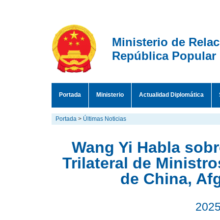
Ministerio de Rela
República Popular
Portada
Ministerio
Actualidad Diplomática
Portada
>
Últimas Noticias
Wang Yi Habla sob
Trilateral de Ministr
de China, Af
2025