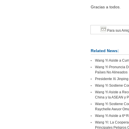
Gracias a todos.
Para sus Ami
Related News:
Wang Yi Asiste a Cumb
Wang Yi Pronuncia Di
Países No Alineados
Presidente Xi Jinping
Wang Yi Sostiene Con
Wang Yi Asiste a Rec
China y la ASEAN y P
Wang Yi Sostiene Con
Raychelle Awuor Om
Wang Yi Asiste a 6ª R
Wang Yi: La Cooperac
Principales Peligros 