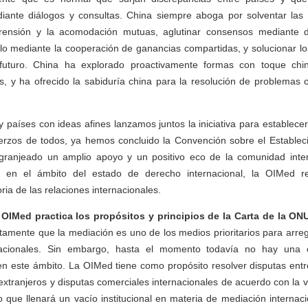
nte diálogos y consultas. China siempre aboga por solventar las 
rensión y la acomodación mutuas, aglutinar consensos mediante d
llo mediante la cooperación de ganancias compartidas, y solucionar l
 futuro. China ha explorado proactivamente formas con toque chi
, y ha ofrecido la sabiduría china para la resolución de problemas 
 países con ideas afines lanzamos juntos la iniciativa para establece
uerzos de todos, ya hemos concluido la Convención sobre el Establec
granjeado un amplio apoyo y un positivo eco de la comunidad inte
ra en el ámbito del estado de derecho internacional, la OIMed r
oria de las relaciones internacionales.
OIMed practica los propósitos y principios de la Carta de la ON
citamente que la mediación es uno de los medios prioritarios para arreg
rnacionales. Sin embargo, hasta el momento todavía no hay una or
en este ámbito. La OIMed tiene como propósito resolver disputas entr
extranjeros y disputas comerciales internacionales de acuerdo con la v
 que llenará un vacío institucional en materia de mediación internac