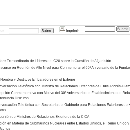
gos
Imprimir
re Extraordinaria de Líderes del G20 sobre la Cuestión de Afganistán
scurso en Reunión de Alto Nivel para Conmemorar el 60º Aniversario de la Funda
 Nombra y Destituye Embajadores en el Exterior
versación Telefónica con Ministro de Relaciones Exteriores de Chile Andrés Alla
epción Conmemorativa con Motivo del 30º Aniversario del Establecimiento de Rela
ronuncia Discurso
versación Telefónica con Secretaria del Gabinete para Relaciones Exteriores de
amo
eunión de Ministros de Relaciones Exteriores de la CICA
ión en Materia de Submarinos Nucleares entre Estados Unidos, el Reino Unido y A
Ocultos