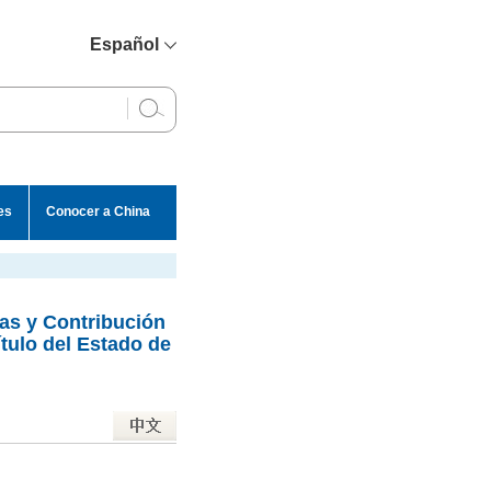
Español
简体中文
English
Français
Русский
es
Conocer a China
عربي
as y Contribución
tulo del Estado de