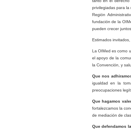
tanto en el derecho
privilegiadas para l
Región Administrat
fundación de la OIMe
pueden crecer juntos 
Estimados invitados,
La OIMed es como un 
el apoyo de la comun
la Convención, y sal
Que nos adhiramos 
igualdad en la to
preocupaciones legít
Que hagamos valer 
fortalezcamos la con
de mediación de clas
Que defendamos la e