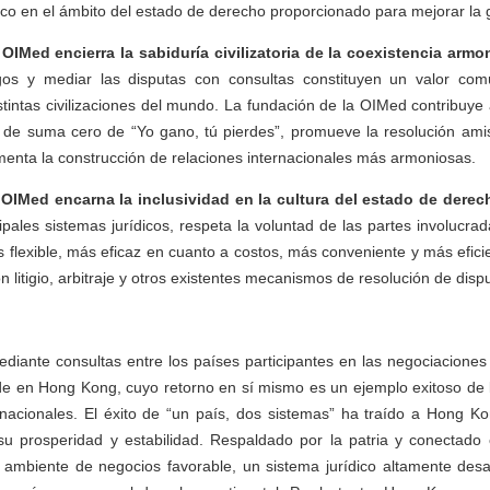
ico en el ámbito del estado de derecho proporcionado para mejorar la 
OIMed encierra la sabiduría civilizatoria de la coexistencia armo
ogos y mediar las disputas con consultas constituyen un valor co
stintas civilizaciones del mundo. La fundación de la OIMed contribuye 
 de suma cero de “Yo gano, tú pierdes”, promueve la resolución amis
omenta la construcción de relaciones internacionales más armoniosas.
 OIMed encarna la inclusividad en la cultura del estado de derec
cipales sistemas jurídicos, respeta la voluntad de las partes involucra
s flexible, más eficaz en cuanto a costos, más conveniente y más efi
n litigio, arbitraje y otros existentes mecanismos de resolución de disp
diante consultas entre los países participantes en las negociaciones
e en Hong Kong, cuyo retorno en sí mismo es un ejemplo exitoso de la
ernacionales. El éxito de “un país, dos sistemas” ha traído a Hong K
u prosperidad y estabilidad. Respaldado por la patria y conectad
ambiente de negocios favorable, un sistema jurídico altamente desarr