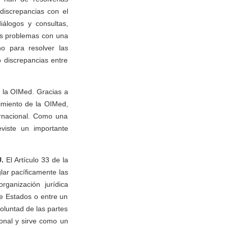
discrepancias con el
iálogos y consultas,
os problemas con una
no para resolver las
o discrepancias entre
r la OIMed. Gracias a
imiento de la OIMed,
rnacional. Como una
eviste un importante
U.
El Artículo 33 de la
lar pacíficamente las
ganización jurídica
e Estados o entre un
oluntad de las partes
ional y sirve como un