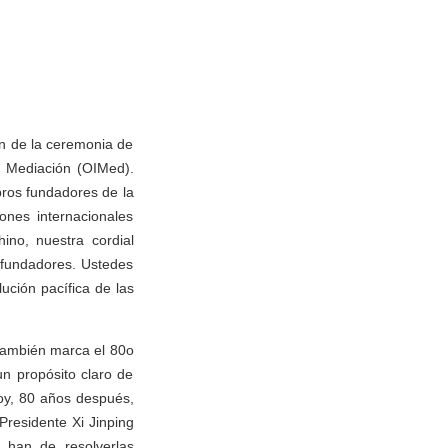
n de la ceremonia de
a Mediación (OIMed).
ros fundadores de la
nes internacionales
ino, nuestra cordial
s fundadores. Ustedes
ución pacífica de las
y también marca el 80o
n propósito claro de
Hoy, 80 años después,
Presidente Xi Jinping
 han de resolverlas