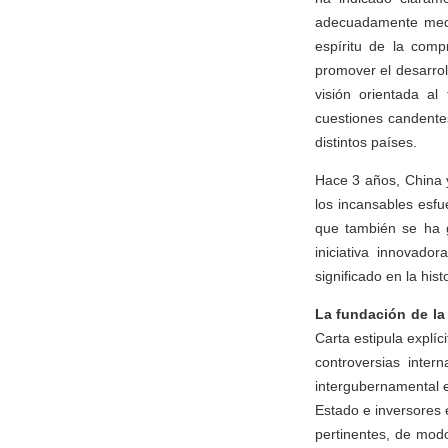
adecuadamente media
espíritu de la comp
promover el desarro
visión orientada al
cuestiones candentes
distintos países.
Hace 3 años, China y
los incansables esf
que también se ha 
iniciativa innovado
significado en la hist
La fundación de la 
Carta estipula explí
controversias inte
intergubernamental 
Estado e inversores 
pertinentes, de modo