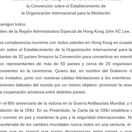
la Convención sobre el Establecimiento de
la Organización Internacional para la Mediación
 amigos todos,
tivo de la Región Administrativa Especial de Hong Kong John KC Lee,
a complacencia reunirme con todos ustedes en Hong Kong en ocasió
ión sobre el Establecimiento de la Organización Internacional para l
tantes de 32 países firmaron la Convención para convertirse en miemb
tos representantes de más de 50 países y cerca de 20 organizacio
presentes en la ceremonia. Quiero dar, en nombre del Gobierno ch
os invitados, junto con nuestras cálidas felicitaciones a los miembro
erentes latitudes del mundo por un mismo objetivo: promover la resol
la cooperación amistosa entre distintos países.
 el 80o aniversario de la victoria en la Guerra Antifascista Mundial, 
undación de la ONU. En su Preámbulo, la Carta de la ONU establece u
 convivir en paz y mantener la paz y la seguridad internacionales. 
n acelerada de los cambios mundiales nunca vistos en una centuria, el 
ente que es normal que surjan discrepancias entre países y que