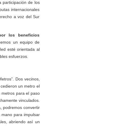
 participación de los
utas internacionales
erecho a voz del Sur
or los beneficios
rmemos un equipo de
Med esté orientada al
bles esfuerzos.
Metros”. Dos vecinos,
 cedieron un metro el
s metros para el paso
chamente vinculados.
, podremos convertir
la mano para impulsar
ales, abriendo así un