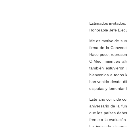
Estimados invitados,
Honorable Jefe Ejecu
Me es motivo de sum
firma de la Convenc
Hace poco, represen
OIMed, mientras al
también estuvieron 
bienvenida a todos l
han venido desde dif
disputas y fomentar 
Este año coincide con
aniversario de la f
que los países deben
frente a la evolució
ha indicado claram