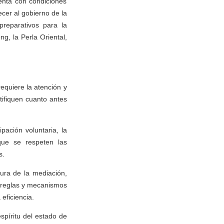
enta con condiciones
cer al gobierno de la
reparativos para la
g, la Perla Oriental,
equiere la atención y
tifiquen cuanto antes
pación voluntaria, la
ue se respeten las
s.
tura de la mediación,
e reglas y mecanismos
eficiencia.
spíritu del estado de