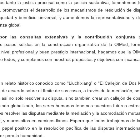
s tanto la justicia procesal como la justicia sustantiva, fomentemos la
o, promovamos el desarrollo de los mecanismos de resolución de disp
quidad y beneficio universal, y aumentemos la representatividad y d
nza global.
r las consultas extensivas y la contribución conjunta p
 pasos sólidos en la construcción organizativa de la OIMed, fo
nivel profesional y buen prestigio internacional, hagamos que la OI
de todos, y cumplamos con nuestros propósitos y objetivos con incansa
 relato histórico conocido como “Liuchixiang” o “El Callejón de Dos 
de acuerdo sobre el límite de sus casas, a través de la mediación, se
o así no solo resolver su disputa, sino también crear un callejón de do
undo globalizado, los seres humanos tenemos nuestros futuros estre
 resolver las disputas mediante la mediación y la acomodación mutua
d, y muros altos en caminos llanos. Espero que todos trabajemos de 
papel positivo en la resolución pacífica de las disputas internacion
or para la humanidad.