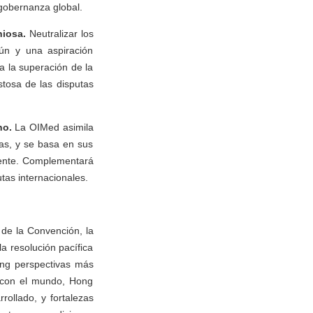
gobernanza global.
niosa.
Neutralizar los
mún y una aspiración
a la superación de la
tosa de las disputas
ho.
La OIMed asimila
das, y se basa en sus
ciente. Complementará
utas internacionales.
 de la Convención, la
 resolución pacífica
ong perspectivas más
o con el mundo, Hong
ollado, y fortalezas