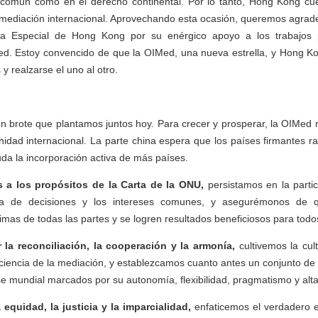
 común como en el derecho continental. Por lo tanto, Hong Kong cu
a mediación internacional. Aprovechando esta ocasión, queremos agrade
iva Especial de Hong Kong por su enérgico apoyo a los trabajos p
d. Estoy convencido de que la OIMed, una nueva estrella, y Hong Kon
y realzarse el uno al otro.
brote que plantamos juntos hoy. Para crecer y prosperar, la OIMed r
idad internacional. La parte china espera que los países firmantes ra
uda la incorporación activa de más países.
a los propósitos de la Carta de la ONU,
persistamos en la partici
ma de decisiones y los intereses comunes, y asegurémonos de q
imas de todas las partes y se logren resultados beneficiosos para todo
la reconciliación, la cooperación y la armonía,
cultivemos la cul
ciencia de la mediación, y establezcamos cuanto antes un conjunto d
e mundial marcados por su autonomía, flexibilidad, pragmatismo y alta 
quidad, la justicia y la imparcialidad,
enfaticemos el verdadero e