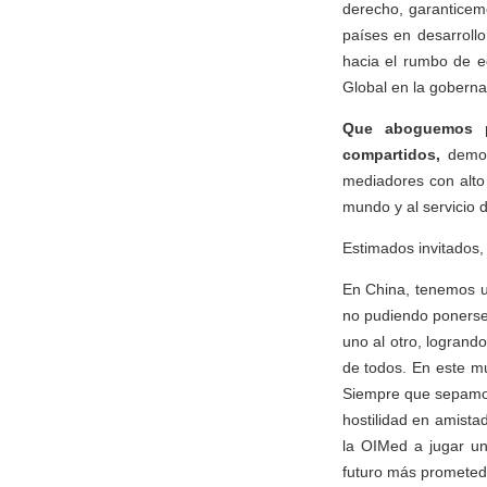
derecho, garanticemo
países en desarroll
hacia el rumbo de e
Global en la goberna
Que aboguemos po
compartidos,
demos
mediadores con alto 
mundo y al servicio 
Estimados invitados,
En China, tenemos un
no pudiendo ponerse 
uno al otro, logrand
de todos. En este m
Siempre que sepamos
hostilidad en amista
la OIMed a jugar un 
futuro más prometed