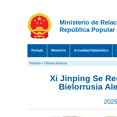
Ministerio de Rela
República Popular
Portada
Ministerio
Actualidad Diplomática
Portada
>
Últimas Noticias
​Xi Jinping Se R
Bielorrusia A
2025