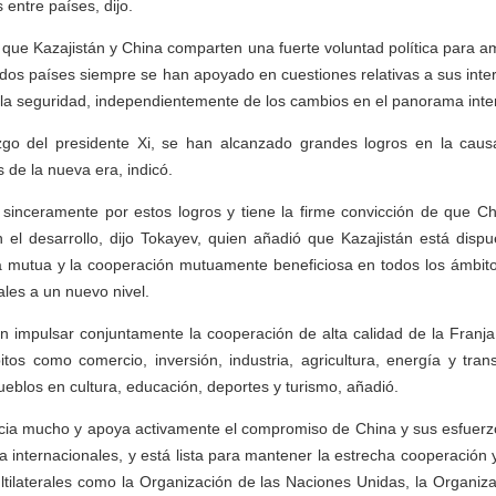
entre países, dijo.
ue Kazajistán y China comparten una fuerte voluntad política para am
 dos países siempre se han apoyado en cuestiones relativas a sus int
la seguridad, independientemente de los cambios en el panorama inte
azgo del presidente Xi, se han alcanzado grandes logros en la caus
 de la nueva era, indicó.
 sinceramente por estos logros y tiene la firme convicción de que C
el desarrollo, dijo Tokayev, quien añadió que Kazajistán está dispue
ca mutua y la cooperación mutuamente beneficiosa en todos los ámbito
rales a un nuevo nivel.
 impulsar conjuntamente la cooperación de alta calidad de la Franja 
os como comercio, inversión, industria, agricultura, energía y trans
ueblos en cultura, educación, deportes y turismo, añadió.
ecia mucho y apoya activamente el compromiso de China y sus esfuerz
cia internacionales, y está lista para mantener la estrecha cooperació
tilaterales como la Organización de las Naciones Unidas, la Organiz