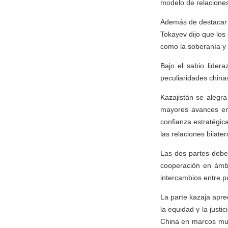
modelo de relaciones 
Además de destacar q
Tokayev dijo que los
como la soberanía y 
Bajo el sabio lider
peculiaridades chinas
Kazajistán se alegra
mayores avances en 
confianza estratégi
las relaciones bilate
Las dos partes deben
cooperación en ámbit
intercambios entre p
La parte kazaja apr
la equidad y la justi
China en marcos mul