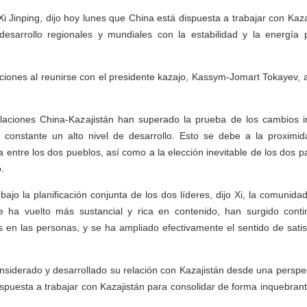
Xi Jinping, dijo hoy lunes que China está dispuesta a trabajar con Kaza
esarrollo regionales y mundiales con la estabilidad y la energía p
aciones al reunirse con el presidente kazajo, Kassym-Jomart Tokayev, 
elaciones China-Kazajistán han superado la prueba de los cambios i
constante un alto nivel de desarrollo. Esto se debe a la proximid
a entre los dos pueblos, así como a la elección inevitable de los dos p
.
bajo la planificación conjunta de los dos líderes, dijo Xi, la comunid
e ha vuelto más sustancial y rica en contenido, han surgido cont
s en las personas, y se ha ampliado efectivamente el sentido de satis
siderado y desarrollado su relación con Kazajistán desde una perspec
dispuesta a trabajar con Kazajistán para consolidar de forma inquebrant