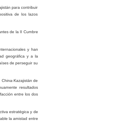
jistán para contribuir
ositiva de los lazos
antes de la II Cumbre
nternacionales y han
ad geográfica y a la
aíses de perseguir su
ad China-Kazajistán de
inuamente resultados
facción entre los dos
tiva estratégica y de
able la amistad entre