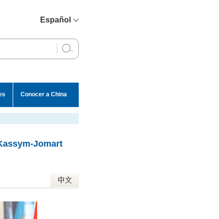
Español
简体中文
English
Français
Русский
es
Conocer a China
عربي
 Kassym-Jomart