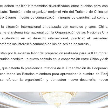
se deben realizar intercambios diversificados entre pueblos para con
istán. También pidió organizar mejor el Año del Turismo de China en 
re jóvenes, medios de comunicación y grupos de expertos, así como a n
 la situación internacional entrelazada con cambios y caos, Chin
nte el sistema internacional con la Organización de las Naciones Un
 sustentado en el derecho internacional, practicar el verdadero
amente los intereses comunes de los países en desarrollo.
istán por la extensa labor de preparación realizada para la II Cumbre 
unión escribirá un nuevo capítulo en la cooperación entre China y Asia 
a, que ostenta la presidencia rotatoria de la Organización de Cooperac
r con todos los Estados miembros para aprovechar la cumbre de Tian
ra reforzar la organización y demostrar nuevo desarrollo, nue