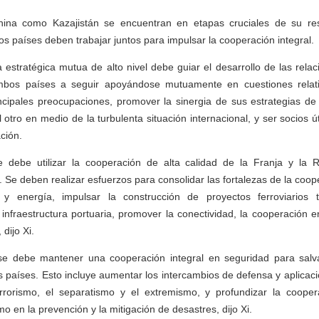
hina como Kazajistán se encuentran en etapas cruciales de su res
 dos países deben trabajar juntos para impulsar la cooperación integral.
 estratégica mutua de alto nivel debe guiar el desarrollo de las relaci
ambos países a seguir apoyándose mutuamente en cuestiones relati
ncipales preocupaciones, promover la sinergia de sus estrategias de 
 otro en medio de la turbulenta situación internacional, y ser socios ú
ación.
e debe utilizar la cooperación de alta calidad de la Franja y la 
. Se deben realizar esfuerzos para consolidar las fortalezas de la coop
 y energía, impulsar la construcción de proyectos ferroviarios t
infraestructura portuaria, promover la conectividad, la cooperación en
 dijo Xi.
 se debe mantener una cooperación integral en seguridad para salv
s países. Esto incluye aumentar los intercambios de defensa y aplicaci
rrorismo, el separatismo y el extremismo, y profundizar la coope
 en la prevención y la mitigación de desastres, dijo Xi.