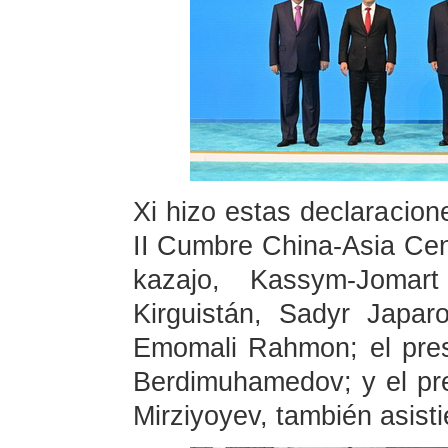
Xi hizo estas declaracion
II Cumbre China-Asia Cent
kazajo, Kassym-Jomar
Kirguistán, Sadyr Japaro
Emomali Rahmon; el pres
Berdimuhamedov; y el pr
Mirziyoyev, también asist