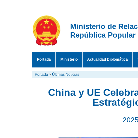
Ministerio de Rela
República Popular
Portada
Ministerio
Actualidad Diplomática
Portada
>
Últimas Noticias
China y UE Celebr
Estratégi
2025