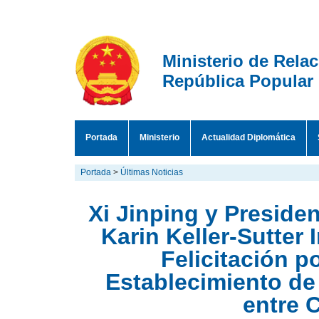
Ministerio de Rela
República Popular
Portada
Ministerio
Actualidad Diplomática
Portada
>
Últimas Noticias
Xi Jinping y Preside
Karin Keller-Sutter
Felicitación p
Establecimiento de
entre 