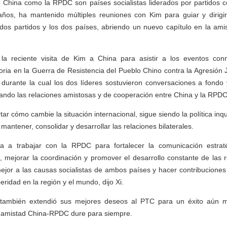
 China como la RPDC son países socialistas liderados por partidos c
años, ha mantenido múltiples reuniones con Kim para guiar y dirigir 
 dos partidos y los dos países, abriendo un nuevo capítulo en la ami
la reciente visita de Kim a China para asistir a los eventos co
ctoria en la Guerra de Resistencia del Pueblo Chino contra la Agresión
, durante la cual los dos líderes sostuvieron conversaciones a fondo
lando las relaciones amistosas y de cooperación entre China y la RPDC
tar cómo cambie la situación internacional, sigue siendo la política in
mantener, consolidar y desarrollar las relaciones bilaterales.
a a trabajar con la RPDC para fortalecer la comunicación estraté
, mejorar la coordinación y promover el desarrollo constante de las re
mejor a las causas socialistas de ambos países y hacer contribuciones 
peridad en la región y el mundo, dijo Xi.
o también extendió sus mejores deseos al PTC para un éxito aún m
 amistad China-RPDC dure para siempre.