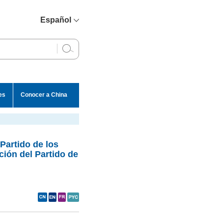
Español
简体中文
English
Français
Русский
es
Conocer a China
عربي
 Partido de los
ción del Partido de