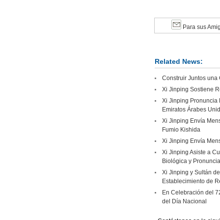
Para sus Ami
Related News:
Construir Juntos una
Xi Jinping Sostiene R
Xi Jinping Pronuncia 
Emiratos Árabes Uni
Xi Jinping Envía Mens
Fumio Kishida
Xi Jinping Envía Mens
Xi Jinping Asiste a C
Biológica y Pronuncia
Xi Jinping y Sultán d
Establecimiento de R
En Celebración del 7
del Día Nacional