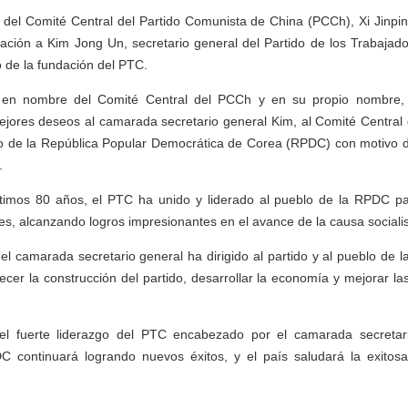
l del Comité Central del Partido Comunista de China (PCCh), Xi Jinpin
tación a Kim Jong Un, secretario general del Partido de los Trabaja
o de la fundación del PTC.
 en nombre del Comité Central del PCCh y en su propio nombre, e
 mejores deseos al camarada secretario general Kim, al Comité Central
o de la República Popular Democrática de Corea (RPDC) con motivo de
.
últimos 80 años, el PTC ha unido y liderado al pueblo de la RPDC pa
des, alcanzando logros impresionantes en el avance de la causa socialis
 el camarada secretario general ha dirigido al partido y al pueblo de 
lecer la construcción del partido, desarrollar la economía y mejorar la
el fuerte liderazgo del PTC encabezado por el camarada secretari
DC continuará logrando nuevos éxitos, y el país saludará la exitosa