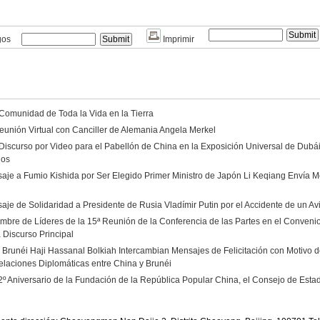
gos
Imprimir
 Comunidad de Toda la Vida en la Tierra
eunión Virtual con Canciller de Alemania Angela Merkel
Discurso por Video para el Pabellón de China en la Exposición Universal de Dubá
dos
aje a Fumio Kishida por Ser Elegido Primer Ministro de Japón Li Keqiang Envía Me
aje de Solidaridad a Presidente de Rusia Vladímir Putin por el Accidente de un A
umbre de Líderes de la 15ª Reunión de la Conferencia de las Partes en el Convenio
 Discurso Principal
e Brunéi Haji Hassanal Bolkiah Intercambian Mensajes de Felicitación con Motivo de
elaciones Diplomáticas entre China y Brunéi
2º Aniversario de la Fundación de la República Popular China, el Consejo de Est