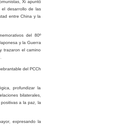
omunistas, Xi apuntó
el desarrollo de las
stad entre China y la
nmemorativos del 80º
 Japonesa y la Guerra
 y trazaron el camino
.
quebrantable del PCCh
gica, profundizar la
laciones bilaterales,
positivas a la paz, la
ayor, expresando la