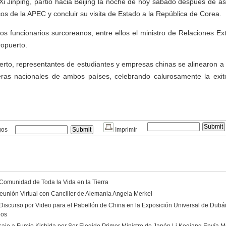
 Xi Jinping, partió hacia Beijing la noche de hoy sábado después de asi
s de la APEC y concluir su visita de Estado a la República de Corea.
ltos funcionarios surcoreanos, entre ellos el ministro de Relaciones Ex
ropuerto.
rto, representantes de estudiantes y empresas chinas se alinearon a lo
as nacionales de ambos países, celebrando calurosamente la exit
gos
Imprimir
 Comunidad de Toda la Vida en la Tierra
eunión Virtual con Canciller de Alemania Angela Merkel
Discurso por Video para el Pabellón de China en la Exposición Universal de Dubá
dos