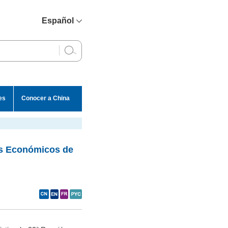
Español
简体中文
English
Français
Русский
es
Conocer a China
عربي
res Económicos de