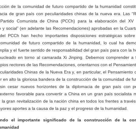
cción de la comunidad de futuro compartido de la humanidad constitu
acia de gran país con peculiaridades chinas de la nueva era. Las 
 Partido Comunista de China (PCCh) para la elaboración del XV
o y social” (en adelante las Recomendaciones) aprobadas en la Cuarta
del PCCh han hecho importantes disposiciones estratégicas sobre
comunidad de futuro compartido de la humanidad, lo cual ha demo
amplia y el fuerte sentido de responsabilidad del gran país para con l
 nucleado en torno al camarada Xi Jinping. Debemos comprender a
ipios rectores de las Recomendaciones, orientarnos con el Pensamient
culiaridades Chinas de la Nueva Era y, en particular, el Pensamiento d
 en alto la gloriosa bandera de la construcción de la comunidad de fu
sin cesar nuevos horizontes de la diplomacia de gran país con pe
externo favorable para convertir a China en un gran país socialista 
la gran revitalización de la nación china en todos los frentes a travé
yores aportes a la causa de la paz y el progreso de la humanidad.
ondo el importante significado de la construcción de la co
humanidad