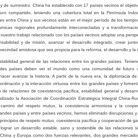
 y de suministro. China ha establecido con 17 países vecinos el objeti
uro compartido, teniendo una cobertura total en la Península Indoc
nes entre China y sus vecinos están en el mejor período de los tiem
ámicas regionales profundamente interconectadas y a transformacio
 nuestro trabajo relacionado con los países vecinos adoptar una perspe
nsabilidad y de misión, avanzar el desarrollo integrado, crear junto
ecindad amistosa que sea propicia para la reforma, el desarrollo y la 
stabilidad general de las relaciones entre los grandes países. Tenie
andes países deben ver el mundo como una comunidad de futuro c
 y hacer avanzar la historia. A partir de la nueva era, la diplomacia 
ordinación y la interacción virtuosa entre los grandes países y foment
 de relaciones de coexistencia pacífica, estabilidad general y desarro
dizado la Asociación de Coordinación Estratégica Integral China-Ru
camino del respeto mutuo, la coexistencia armoniosa y la coope
randes países y entre países vecinos; hemos eliminado disrupciones y
 principios de respeto mutuo, coexistencia pacífica y cooperación de g
lograr un desarrollo estable, sano y sostenible de las relaciones s
hina y Europa como dos fuerzas relevantes, dos grandes mercados 