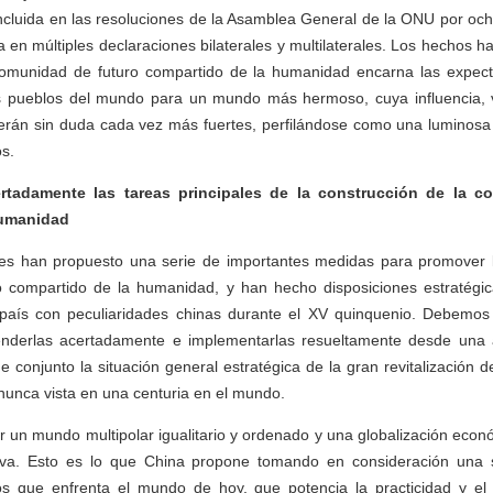
ncluida en las resoluciones de la Asamblea General de la ONU por och
a en múltiples declaraciones bilaterales y multilaterales. Los hechos 
comunidad de futuro compartido de la humanidad encarna las expe
s pueblos del mundo para un mundo más hermoso, cuya influencia, v
verán sin duda cada vez más fuertes, perfilándose como una luminosa
s.
ertadamente las tareas principales de la construcción de la c
humanidad
 han propuesto una serie de importantes medidas para promover l
 compartido de la humanidad, y han hecho disposiciones estratégi
país con peculiaridades chinas durante el XV quinquenio. Debemos 
enderlas acertadamente e implementarlas resueltamente desde una a
 conjunto la situación general estratégica de la gran revitalización d
nunca vista en una centuria en el mundo.
un mundo multipolar igualitario y ordenado y una globalización econ
siva. Esto es lo que China propone tomando en consideración una 
os que enfrenta el mundo de hoy, que potencia la practicidad y el 