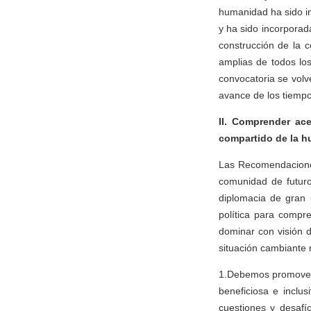
humanidad ha sido i
y ha sido incorporad
construcción de la 
amplias de todos lo
convocatoria se vol
avance de los tiempo
II. Comprender ac
compartido de la 
Las Recomendaciones
comunidad de futuro
diplomacia de gran 
política para compr
dominar con visión de
situación cambiante 
1.Debemos promover 
beneficiosa e inclu
cuestiones y desafí