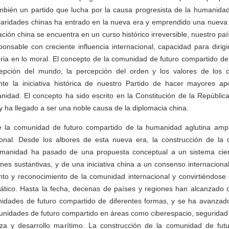
mbién un partido que lucha por la causa progresista de la humanidad
iaridades chinas ha entrado en la nueva era y emprendido una nueva 
nación china se encuentra en un curso histórico irreversible, nuestro pa
onsable con creciente influencia internacional, capacidad para dirig
ia en lo moral. El concepto de la comunidad de futuro compartido de
epción del mundo, la percepción del orden y los valores de los c
e la iniciativa histórica de nuestro Partido de hacer mayores apo
idad. El concepto ha sido escrito en la Constitución de la Repúblic
y ha llegado a ser una noble causa de la diplomacia china.
e la comunidad de futuro compartido de la humanidad aglutina amp
onal. Desde los albores de esta nueva era, la construcción de la
manidad ha pasado de una propuesta conceptual a un sistema cient
es sustantivas, y de una iniciativa china a un consenso internacion
to y reconocimiento de la comunidad internacional y convirtiéndos
ático. Hasta la fecha, decenas de países y regiones han alcanzado
nidades de futuro compartido de diferentes formas, y se ha avanzad
nidades de futuro compartido en áreas como ciberespacio, seguridad 
a y desarrollo marítimo. La construcción de la comunidad de fut