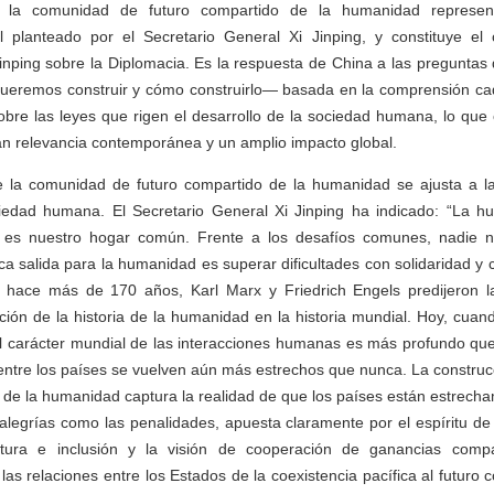
e la comunidad de futuro compartido de la humanidad represent
l planteado por el Secretario General Xi Jinping, y constituye el
inping sobre la Diplomacia. Es la respuesta de China a las preguntas
ueremos construir y cómo construirlo— basada en la comprensión c
obre las leyes que rigen el desarrollo de la sociedad humana, lo que
ran relevancia contemporánea y un amplio impacto global.
e la comunidad de futuro compartido de la humanidad se ajusta a la
ciedad humana. El Secretario General Xi Jinping ha indicado: “La 
a es nuestro hogar común. Frente a los desafíos comunes, nadie 
ca salida para la humanidad es superar dificultades con solidaridad y 
ace más de 170 años, Karl Marx y Friedrich Engels predijeron la 
ción de la historia de la humanidad en la historia mundial. Hoy, cuand
el carácter mundial de las interacciones humanas es más profundo que
entre los países se vuelven aún más estrechos que nunca. La constru
 de la humanidad captura la realidad de que los países están estrech
alegrías como las penalidades, apuesta claramente por el espíritu de s
tura e inclusión y la visión de cooperación de ganancias compar
las relaciones entre los Estados de la coexistencia pacífica al futuro 