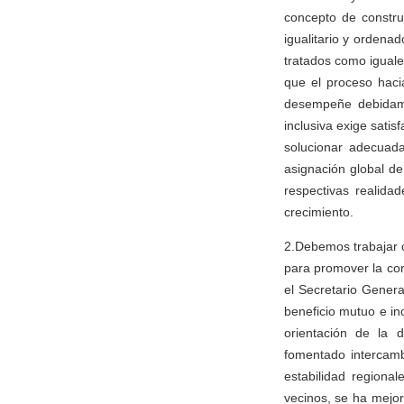
concepto de constru
igualitario y ordena
tratados como iguale
que el proceso haci
desempeñe debidame
inclusiva exige sati
solucionar adecuada
asignación global d
respectivas realid
crecimiento.
2.Debemos trabajar c
para promover la con
el Secretario Genera
beneficio mutuo e in
orientación de la 
fomentado intercamb
estabilidad regiona
vecinos, se ha mejo