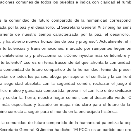
raciones comunes de todos los pueblos e indica con claridad el rumb
de la comunidad de futuro compartido de la humanidad correspond
da por la paz y el desarrollo. El Secretario General Xi Jinping ha señ
rriente de nuestro tiempo caracterizada por la paz, el desarrollo,
, y ha abierto nuevos horizontes de paz y progreso”. Actualmente, el
 turbulencias y transformaciones, marcado por rampantes hegemoni
s unilateralismo y proteccionismo. ¿Cómo inyectar más certidumbre y 
turbulento? Eso es un tema trascendental que afronta la comunidad i
la comunidad de futuro compartido de la humanidad, teniendo present
star de todos los países, aboga por superar el conflicto y la confront
ir la seguridad absoluta con la seguridad común, rechazar el juego
icio mutuo y ganancia compartida, prevenir el conflicto entre civilizac
, y cuidar la Tierra, nuestro hogar común, con el desarrollo verde. 
os más específicos y trazado un mapa más claro para el futuro de l
ino correcto a seguir para el mundo en la encrucijada histórica.
 la comunidad de futuro compartido de la humanidad patentiza la asp
Secretario General Xi Jinping ha dicho: “El PCCh es un partido que proc