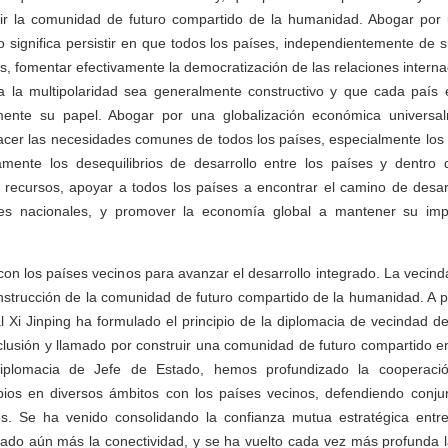
ir la comunidad de futuro compartido de la humanidad. Abogar por
do significa persistir en que todos los países, independientemente de
s, fomentar efectivamente la democratización de las relaciones internac
a la multipolaridad sea generalmente constructivo y que cada país 
nte su papel. Abogar por una globalización económica universal
sfacer las necesidades comunes de todos los países, especialmente los 
mente los desequilibrios de desarrollo entre los países y dentro 
e recursos, apoyar a todos los países a encontrar el camino de desar
ades nacionales, y promover la economía global a mantener su imp
on los países vecinos para avanzar el desarrollo integrado. La vecinda
strucción de la comunidad de futuro compartido de la humanidad. A pa
l Xi Jinping ha formulado el principio de la diplomacia de vecindad de
clusión y llamado por construir una comunidad de futuro compartido en
diplomacia de Jefe de Estado, hemos profundizado la cooperació
ios en diversos ámbitos con los países vecinos, defendiendo conju
les. Se ha venido consolidando la confianza mutua estratégica entr
rado aún más la conectividad, y se ha vuelto cada vez más profunda l