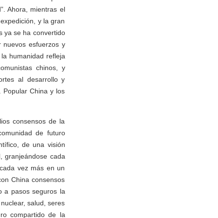
”. Ahora, mientras el
expedición, y la gran
ís ya se ha convertido
ir nuevos esfuerzos y
 la humanidad refleja
omunistas chinos, y
rtes al desarrollo y
a Popular China y los
lios consensos de la
 comunidad de futuro
ífico, de una visión
al, granjeándose cada
e cada vez más en un
 con China consensos
o a pasos seguros la
nuclear, salud, seres
uro compartido de la