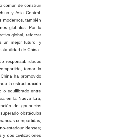
vo común de construir
hina y Asia Central.
pos modernos, también
nes globales. Por lo
ctiva global, reforzar
s un mejor futuro, y
estabilidad de China.
ndo responsabilidades
ompartido, tomar la
de China ha promovido
ado la estructuración
llo equilibrado entre
sia en la Nueva Era,
ración de ganancias
 superado obstáculos
anancias compartidas,
ino-estadounidenses;
y dos civilizaciones