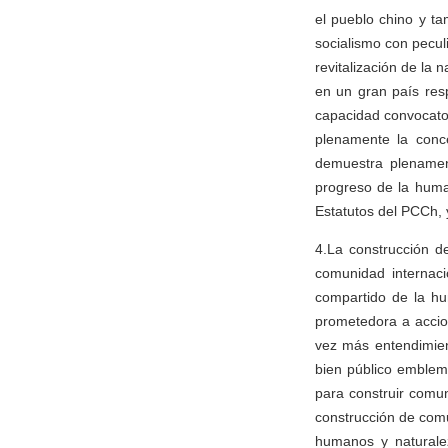
el pueblo chino y ta
socialismo con pecul
revitalización de la 
en un gran país resp
capacidad convocator
plenamente la conc
demuestra plenament
progreso de la human
Estatutos del PCCh, 
4.La construcción d
comunidad internaci
compartido de la hu
prometedora a accion
vez más entendimien
bien público emblem
para construir comu
construcción de comu
humanos y naturalez