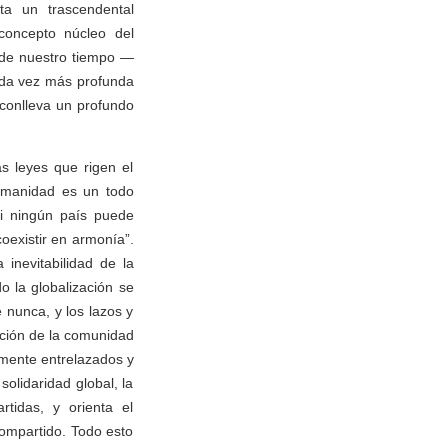
a un trascendental
 concepto núcleo del
 de nuestro tiempo —
ada vez más profunda
 conlleva un profundo
s leyes que rigen el
humanidad es un todo
ni ningún país puede
coexistir en armonía”.
inevitabilidad de la
o la globalización se
 nunca, y los lazos y
cción de la comunidad
amente entrelazados y
olidaridad global, la
tidas, y orienta el
compartido. Todo esto