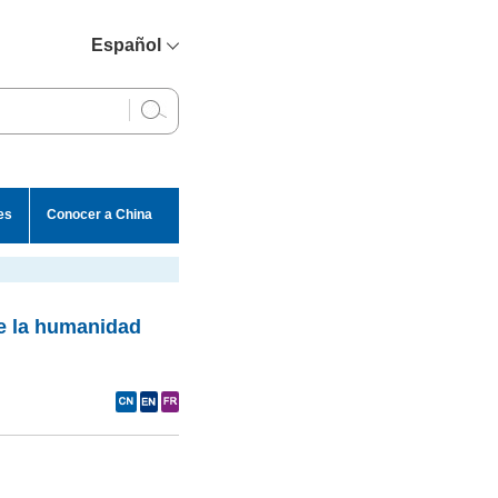
Español
简体中文
English
Français
Русский
es
Conocer a China
عربي
e la humanidad