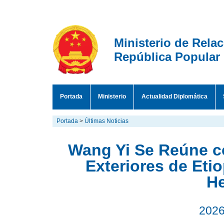
Ministerio de Rela
República Popular
Portada
Ministerio
Actualidad Diplomática
Portada
>
Últimas Noticias
Wang Yi Se Reúne c
Exteriores de Et
H
2026