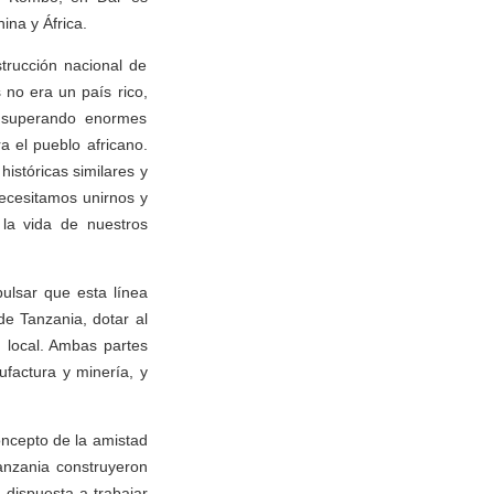
ina y África.
trucción nacional de
no era un país rico,
, superando enormes
ra el pueblo africano.
istóricas similares y
ecesitamos unirnos y
 la vida de nuestros
ulsar que esta línea
de Tanzania, dotar al
n local. Ambas partes
ufactura y minería, y
ncepto de la amistad
anzania construyeron
 dispuesta a trabajar