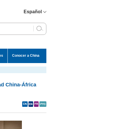
Español
简体中文
English
Français
Русский
es
Conocer a China
عربي
ad China-África