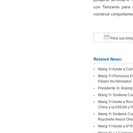
con Tanzania para r
construir conjuntam
Para sus Ami
Related News:
Wang Yi Asiste a Cumb
Wang Yi Pronuncia Di
Países No Alineados
Presidente Xi Jinping
Wang Yi Sostiene Con
Wang Yi Asiste a Rec
China y la ASEAN y P
Wang Yi Sostiene Con
Raychelle Awuor Om
Wang Yi Asiste a 6ª R