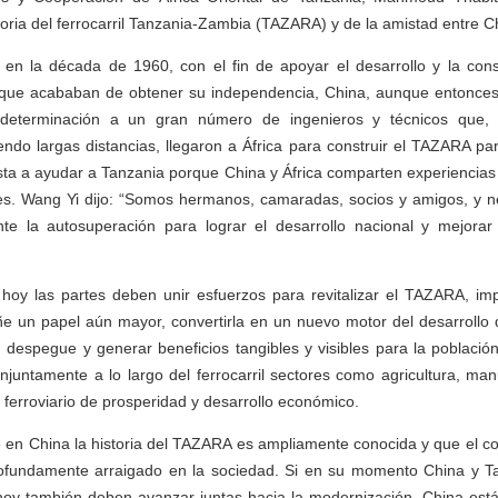
toria del ferrocarril Tanzania-Zambia (TAZARA) y de la amistad entre Ch
en la década de 1960, con el fin de apoyar el desarrollo y la cons
que acababan de obtener su independencia, China, aunque entonces 
 determinación a un gran número de ingenieros y técnicos que
iendo largas distancias, llegaron a África para construir el TAZARA pa
ta a ayudar a Tanzania porque China y África comparten experiencias h
s. Wang Yi dijo: “Somos hermanos, camaradas, socios y amigos, y n
nte la autosuperación para lograr el desarrollo nacional y mejorar
hoy las partes deben unir esfuerzos para revitalizar el TAZARA, imp
e un papel aún mayor, convertirla en un nuevo motor del desarrollo 
 despegue y generar beneficios tangibles y visibles para la població
njuntamente a lo largo del ferrocarril sectores como agricultura, man
 ferroviario de prosperidad y desarrollo económico.
 en China la historia del TAZARA es ampliamente conocida y que el co
rofundamente arraigado en la sociedad. Si en su momento China y T
l, hoy también deben avanzar juntas hacia la modernización. China está