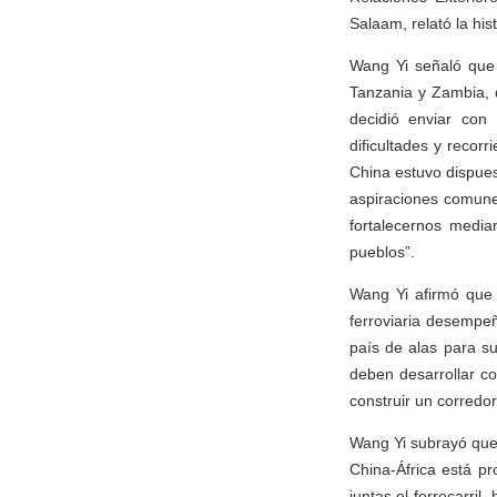
Salaam, relató la his
Wang Yi señaló que 
Tanzania y Zambia, 
decidió enviar con
dificultades y recorr
China estuvo dispues
aspiraciones comune
fortalecernos media
pueblos”.
Wang Yi afirmó que 
ferroviaria desempeñ
país de alas para su
deben desarrollar co
construir un corredor
Wang Yi subrayó que
China-África está p
juntas el ferrocarri