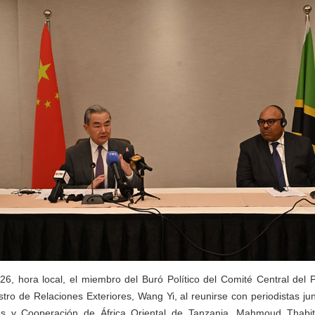
26, hora local, el miembro del Buró Político del Comité Central del 
tro de Relaciones Exteriores, Wang Yi, al reunirse con periodistas jun
res y Cooperación de África Oriental de Tanzania, Mahmoud Thab