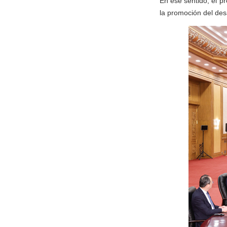
En ese sentido, el p
la promoción del des