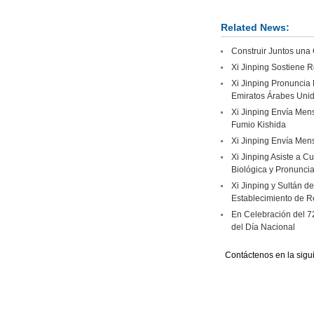
Related News:
Construir Juntos una
Xi Jinping Sostiene R
Xi Jinping Pronuncia 
Emiratos Árabes Uni
Xi Jinping Envía Mens
Fumio Kishida
Xi Jinping Envía Mens
Xi Jinping Asiste a C
Biológica y Pronuncia
Xi Jinping y Sultán d
Establecimiento de R
En Celebración del 7
del Día Nacional
Contáctenos en la sigu