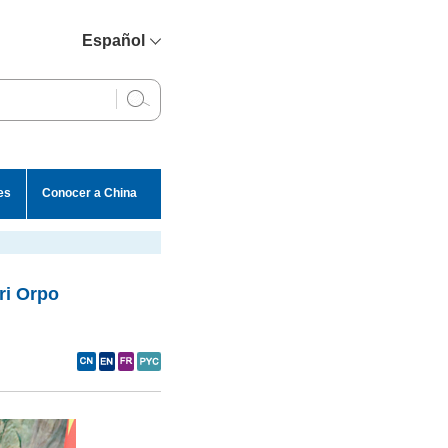
Español
简体中文
English
Français
Русский
es
Conocer a China
عربي
ri Orpo