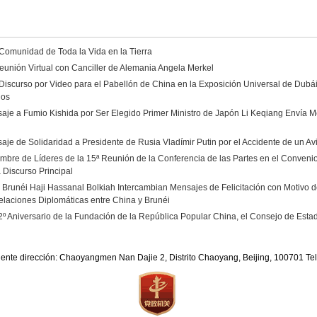
 Comunidad de Toda la Vida en la Tierra
eunión Virtual con Canciller de Alemania Angela Merkel
Discurso por Video para el Pabellón de China en la Exposición Universal de Dubá
dos
aje a Fumio Kishida por Ser Elegido Primer Ministro de Japón Li Keqiang Envía Me
aje de Solidaridad a Presidente de Rusia Vladímir Putin por el Accidente de un A
umbre de Líderes de la 15ª Reunión de la Conferencia de las Partes en el Convenio
 Discurso Principal
e Brunéi Haji Hassanal Bolkiah Intercambian Mensajes de Felicitación con Motivo de
elaciones Diplomáticas entre China y Brunéi
2º Aniversario de la Fundación de la República Popular China, el Consejo de Est
iente dirección: Chaoyangmen Nan Dajie 2, Distrito Chaoyang, Beijing, 100701 T