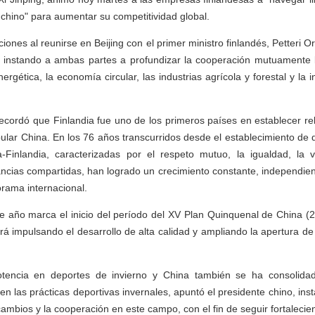
hino" para aumentar su competitividad global.
ciones al reunirse en Beijing con el primer ministro finlandés, Petteri O
na, instando a ambas partes a profundizar la cooperación mutuamente
ergética, la economía circular, las industrias agrícola y forestal y la i
recordó que Finlandia fue uno de los primeros países en establecer re
ular China. En los 76 años transcurridos desde el establecimiento de 
a-Finlandia, caracterizadas por el respeto mutuo, la igualdad, la v
ncias compartidas, han logrado un crecimiento constante, independi
rama internacional.
e año marca el inicio del período del XV Plan Quinquenal de China (20
á impulsando el desarrollo de alta calidad y ampliando la apertura de a
otencia en deportes de invierno y China también se ha consolid
 en las prácticas deportivas invernales, apuntó el presidente chino, in
cambios y la cooperación en este campo, con el fin de seguir fortalecie