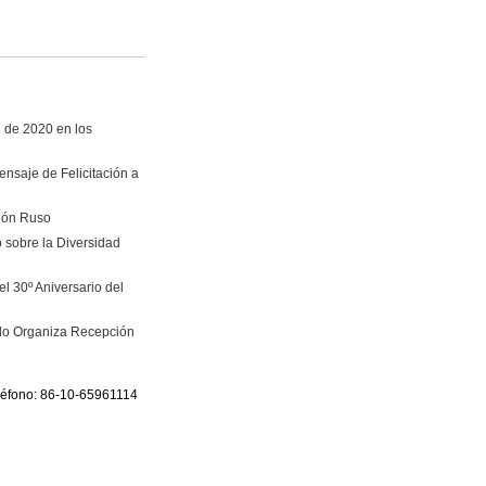
i de 2020 en los
nsaje de Felicitación a
vión Ruso
 sobre la Diversidad
l 30º Aniversario del
ado Organiza Recepción
eléfono: 86-10-65961114