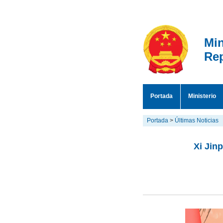
Min
Rep
Portada
Ministerio
Portada
>
Últimas Noticias
Xi Jin