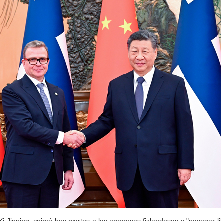
 Xi Jinping, animó hoy martes a las empresas finlandesas a "navegar l