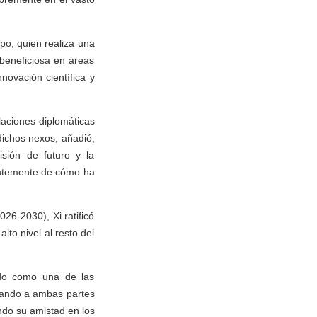
rpo, quien realiza una
 beneficiosa en áreas
nnovación científica y
laciones diplomáticas
dichos nexos, añadió,
isión de futuro y la
entemente de cómo ha
26-2030), Xi ratificó
lto nivel al resto del
ado como una de las
stando a ambas partes
ndo su amistad en los