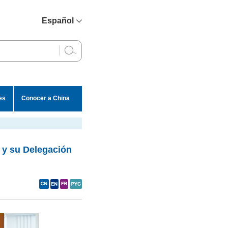
Español
简体中文
English
Français
Русский
es
Conocer a China
عربي
 y su Delegación