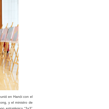
eunió en Hanói con el
ong, y el ministro de
ogo estratégico “3+3”