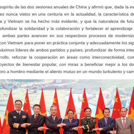
espíritu de las dos sesiones anuales de China y afirmó que, dada la e
s nunca vistos en una centuria en la actualidad, la característica 
na y Vietnam se ha hecho más evidente, y que la naturaleza de fut
ofundizar la solidaridad y la colaboración y fortalecer el aprendiza
e ambas partes avancen en sus respectivos procesos de moderniza
 con Vietnam para poner en práctica conjunta y adecuadamente los sig
áximos líderes de ambos partidos y países, profundizar de forma integr
rrollo, reforzar la cooperación en áreas como interconectividad, com
yectos de bienestar popular, con miras a beneficiar mejor a los d
o a hombro mediante el aliento mutuo en un mundo turbulento y cam