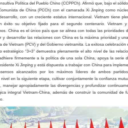
nsultiva Política del Pueblo Chino (CCPPCh). Afirmó que, bajo el sólido
 Comunista de China (PCCh) con el camarada Xi Jinping como núcle
esarrollo, con un creciente estatus internacional. Vietnam tiene pl
n éxito su objetivo fijado para el segundo centenario. Vietnam y
. China es el único país que se alinea con todas las prioridades de
r y desarrollar las relaciones con China es la máxima prioridad y una
a de Vietnam (PCV) y del Gobierno vietnamita. La exitosa celebración 
ogo estratégico “3+3” demuestra plenamente el alto nivel de las relaci
adhiere firmemente a la política de una sola China, apoya la serie de
esidente Xi Jinping y está dispuesta a trabajar con China para impl
nsensos alcanzados por los máximos líderes de ambos partidos
 nivel en la siguiente etapa, cultivar conjuntamente la confianza mutua
a, manejar apropiadamente las divergencias y profundizar continuame
gica integral Vietnam-China, además de construir la comunidad de f
o.