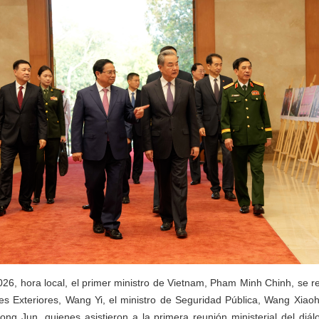
26, hora local, el primer ministro de Vietnam, Pham Minh Chinh, se r
es Exteriores, Wang Yi, el ministro de Seguridad Pública, Wang Xiaoh
ng Jun, quienes asistieron a la primera reunión ministerial del diál