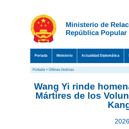
Ministerio de Rela
República Popular
Portada
Ministerio
Actualidad Diplomática
Portada
>
Últimas Noticias
Wang Yi rinde homena
Mártires de los Volu
Kan
2026