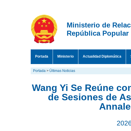
Ministerio de Rela
República Popular
Portada
Ministerio
Actualidad Diplomática
Portada
>
Últimas Noticias
Wang Yi Se Reúne con
de Sesiones de A
Annale
2026