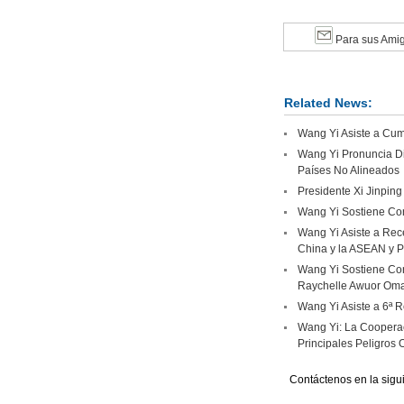
Para sus Ami
Related News:
Wang Yi Asiste a Cumb
Wang Yi Pronuncia Di
Países No Alineados
Presidente Xi Jinping
Wang Yi Sostiene Con
Wang Yi Asiste a Rec
China y la ASEAN y P
Wang Yi Sostiene Con
Raychelle Awuor Om
Wang Yi Asiste a 6ª R
Wang Yi: La Cooperac
Principales Peligros 
Contáctenos en la sigu