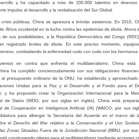
arrollo y ha capacitado a más de 200.000 talentos en diverso
te impulso al desarrollo y la revitalización del Sur Global.
crisis públicas, China se apresura a brindar asistencia. En 2015, Ch
e África occidental en la lucha contra las epidemias de ébola. Ahora e
 de sus posibilidades, a la República Democrática del Congo (RD
an registrado brotes de ébola. En este preciso momento, equipo
 terreno, combatiendo la enfermedad codo con codo con los hermanos 
entos en contra que enfrenta el multilateralismo, China está
China ha cumplido concienzudamente con sus obligaciones financi
 al presupuesto ordinario de la ONU, ha establecido y aprovechad
aciones Unidas para la Paz y el Desarrollo y el Fondo para el De
, y ha propuesto crear la Organización Internacional para la Me
al de Datos (WDO, por sus siglas en inglés). China está prepará
 de Cooperación en Inteligencia Artificial (IA) (WAICO, por sus sig
idatura para albergar la Secretaría del
Acuerdo en el marco de l
re el Derecho del Mar relativo a la Conservación y el Uso Sosteni
las Zonas Situadas Fuera de la Jurisdicción Nacional
(BBNJ, por sus 
stá construyendo pilares para el multilateralismo mediante acciones c