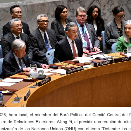
26, hora local, el miembro del Buró Político del Comité Central del 
tro de Relaciones Exteriores, Wang Yi, al presidir una reunión de alto
anización de las Naciones Unidas (ONU) con el tema “Defender los pro