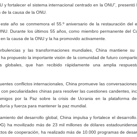
U y fortalecer el sistema internacional centrado en la ONU”, presentó 
 de la causa de la ONU.
este año se conmemora el 55.º aniversario de la restauración del e
ONU. Durante los últimos 55 años, como miembro permanente del Co
 en la causa de la ONU y la ha promovido activamente.
rbulencias y las transformaciones mundiales, China mantiene su 
g ha propuesto la importante visión de la comunidad de futuro compart
ivas globales, que han recibido rápidamente una amplia respue
uentes conflictos internacionales, China promueve las conversaciones
 con peculiaridades chinas para resolver las cuestiones candentes, inc
Amigos por la Paz sobre la crisis de Ucrania en la plataforma d
uría y fuerza para mantener la paz mundial.
miento del desarrollo global, China impulsa y fortalece el desarrollo. 
IDG) ha movilizado más de 23 mil millones de dólares estadounidense
tos de cooperación, ha realizado más de 10.000 programas de desar