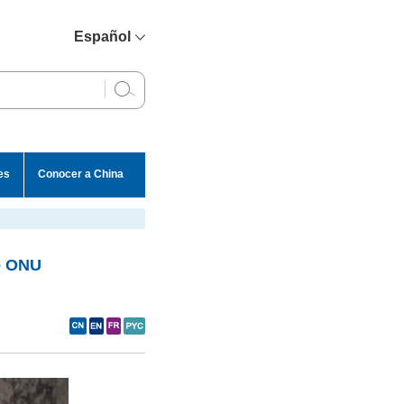
Español
简体中文
English
Français
Русский
es
Conocer a China
عربي
e ONU