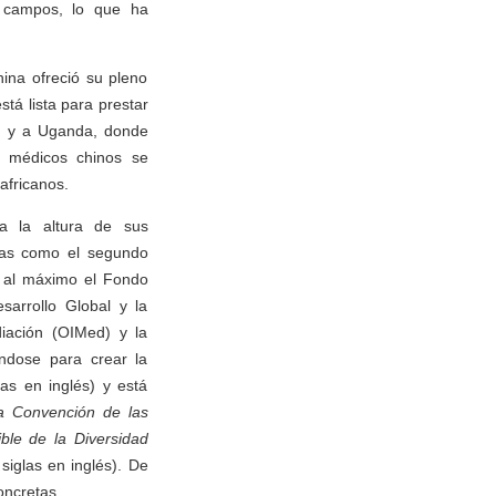
s campos, lo que ha
ina ofreció su pleno
stá lista para prestar
C) y a Uganda, donde
s médicos chinos se
africanos.
 a la altura de sus
eras como el segundo
o al máximo el Fondo
sarrollo Global y la
diación (OIMed) y la
ndose para crear la
las en inglés) y está
a Convención de las
ble de la Diversidad
siglas en inglés). De
oncretas.