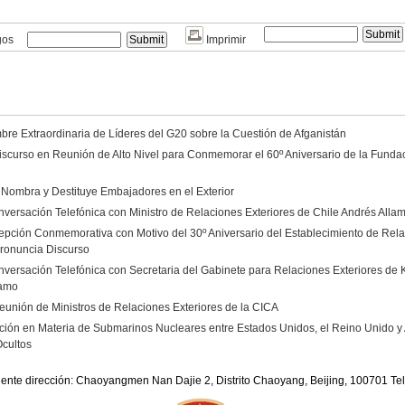
gos
Imprimir
re Extraordinaria de Líderes del G20 sobre la Cuestión de Afganistán
scurso en Reunión de Alto Nivel para Conmemorar el 60º Aniversario de la Funda
 Nombra y Destituye Embajadores en el Exterior
versación Telefónica con Ministro de Relaciones Exteriores de Chile Andrés Alla
epción Conmemorativa con Motivo del 30º Aniversario del Establecimiento de Rela
ronuncia Discurso
versación Telefónica con Secretaria del Gabinete para Relaciones Exteriores de
amo
eunión de Ministros de Relaciones Exteriores de la CICA
ión en Materia de Submarinos Nucleares entre Estados Unidos, el Reino Unido y A
Ocultos
iente dirección: Chaoyangmen Nan Dajie 2, Distrito Chaoyang, Beijing, 100701 T