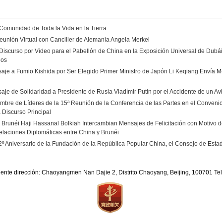
 Comunidad de Toda la Vida en la Tierra
eunión Virtual con Canciller de Alemania Angela Merkel
Discurso por Video para el Pabellón de China en la Exposición Universal de Dubá
dos
aje a Fumio Kishida por Ser Elegido Primer Ministro de Japón Li Keqiang Envía Me
aje de Solidaridad a Presidente de Rusia Vladímir Putin por el Accidente de un A
umbre de Líderes de la 15ª Reunión de la Conferencia de las Partes en el Convenio
 Discurso Principal
e Brunéi Haji Hassanal Bolkiah Intercambian Mensajes de Felicitación con Motivo de
elaciones Diplomáticas entre China y Brunéi
2º Aniversario de la Fundación de la República Popular China, el Consejo de Est
iente dirección: Chaoyangmen Nan Dajie 2, Distrito Chaoyang, Beijing, 100701 T