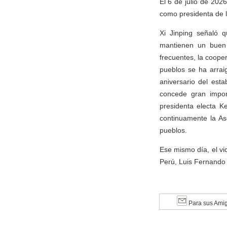
El 6 de julio de 2026
como presidenta de l
Xi Jinping señaló q
mantienen un buen i
frecuentes, la cooper
pueblos se ha arra
aniversario del est
concede gran import
presidenta electa Ke
continuamente la As
pueblos.
Ese mismo día, el vi
Perú, Luis Fernando 
Para sus Ami