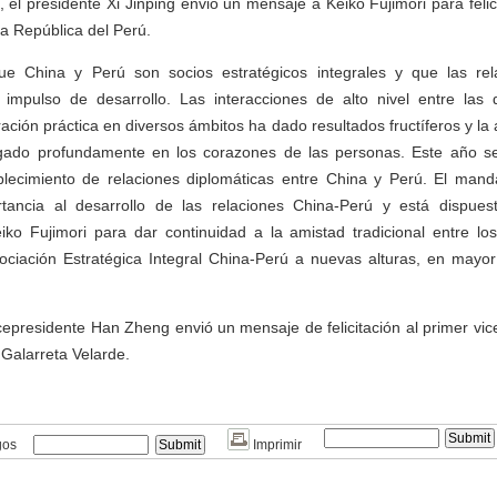
, el presidente Xi Jinping envió un mensaje a Keiko Fujimori para felic
a República del Perú.
ue China y Perú son socios estratégicos integrales y que las rel
mpulso de desarrollo. Las interacciones de alto nivel entre las
ación práctica en diversos ámbitos ha dado resultados fructíferos y la
igado profundamente en los corazones de las personas. Este año s
ablecimiento de relaciones diplomáticas entre China y Perú. El manda
ancia al desarrollo de las relaciones China-Perú y está dispues
iko Fujimori para dar continuidad a la amistad tradicional entre lo
ociación Estratégica Integral China-Perú a nuevas alturas, en mayo
cepresidente Han Zheng envió un mensaje de felicitación al primer vic
Galarreta Velarde.
gos
Imprimir