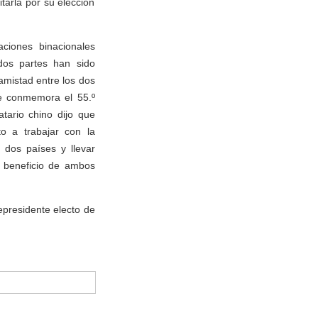
itarla por su elección
aciones binacionales
 dos partes han sido
 amistad entre los dos
e conmemora el 55.º
tario chino dijo que
to a trabajar con la
s dos países y llevar
r beneficio de ambos
epresidente electo de