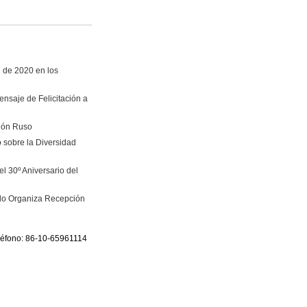
i de 2020 en los
nsaje de Felicitación a
vión Ruso
 sobre la Diversidad
l 30º Aniversario del
ado Organiza Recepción
eléfono: 86-10-65961114