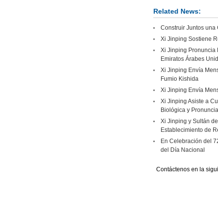
Related News:
Construir Juntos una
Xi Jinping Sostiene R
Xi Jinping Pronuncia 
Emiratos Árabes Uni
Xi Jinping Envía Mens
Fumio Kishida
Xi Jinping Envía Mens
Xi Jinping Asiste a C
Biológica y Pronuncia
Xi Jinping y Sultán d
Establecimiento de R
En Celebración del 7
del Día Nacional
Contáctenos en la sigu