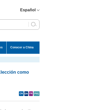
Español
简体中文
English
Français
Русский
es
Conocer a China
عربي
 Elección como