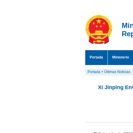
Min
Rep
Portada
Ministerio
Portada
>
Últimas Noticias
Xi Jinping En