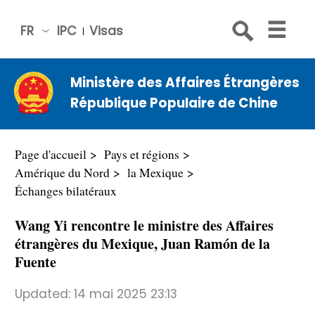
FR
IPC
Visas
简体
中文
Ministère des Affaires Étrangères
Engli
République Populaire de Chine
sh
Русс
кий
Page d'accueil
Pays et régions
Espa
Amérique du Nord
la Mexique
ñol
Échanges bilatéraux
عربي
Wang Yi rencontre le ministre des Affaires
étrangères du Mexique, Juan Ramón de la
Fuente
Updated:
14 mai 2025 23:13