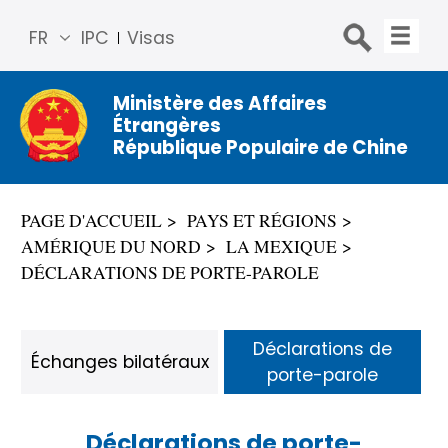
FR
IPC
Visas
简体
中文
Ministère des Affaires
Étrangères
Engli
République Populaire de Chine
sh
Русс
кий
PAGE D'ACCUEIL
PAYS ET RÉGIONS
Espa
AMÉRIQUE DU NORD
LA MEXIQUE
ñol
DÉCLARATIONS DE PORTE-PAROLE
عربي
Déclarations de
Échanges bilatéraux
porte-parole
Déclarations de porte-