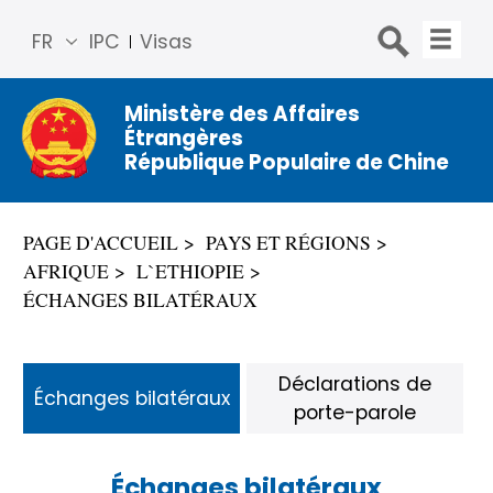
FR
IPC
Visas
简体
中文
Ministère des Affaires
Étrangères
Engli
République Populaire de Chine
sh
Русс
кий
PAGE D'ACCUEIL
PAYS ET RÉGIONS
Espa
AFRIQUE
L`ETHIOPIE
ñol
ÉCHANGES BILATÉRAUX
عربي
Déclarations de
Échanges bilatéraux
porte-parole
Échanges bilatéraux