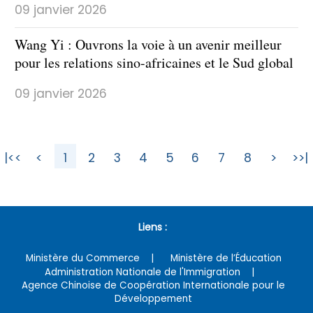
09 janvier 2026
Wang Yi : Ouvrons la voie à un avenir meilleur
pour les relations sino-africaines et le Sud global
09 janvier 2026
|<<
<
1
2
3
4
5
6
7
8
>
>>|
Liens :
Ministère du Commerce
Ministère de l’Éducation
Administration Nationale de l'Immigration
Agence Chinoise de Coopération Internationale pour le
Développement