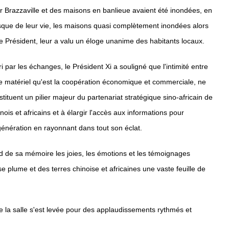
 sur Brazzaville et des maisons en banlieue avaient été inondées, en
isque de leur vie, les maisons quasi complètement inondées alors
n le Président, leur a valu un éloge unanime des habitants locaux.
 par les échanges, le Président Xi a souligné que l'intimité entre
le matériel qu'est la coopération économique et commerciale, ne
ituent un pilier majeur du partenariat stratégique sino-africain de
is et africains et à élargir l'accès aux informations pour
génération en rayonnant dans tout son éclat.
ofond de sa mémoire les joies, les émotions et les témoignages
e plume et des terres chinoise et africaines une vaste feuille de
ute la salle s'est levée pour des applaudissements rythmés et