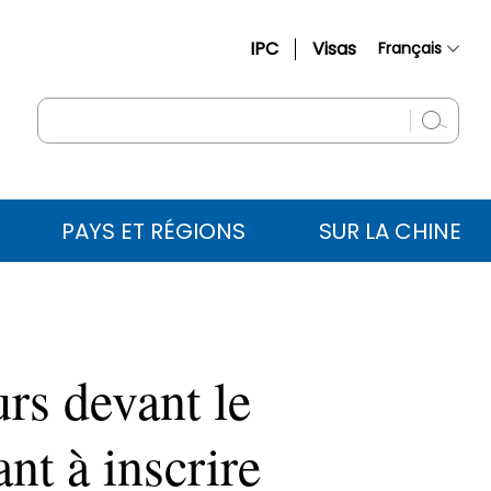
IPC
Visas
Français
简体中文
English
Русский
Español
PAYS ET RÉGIONS
SUR LA CHINE
عربي
rs devant le
nt à inscrire