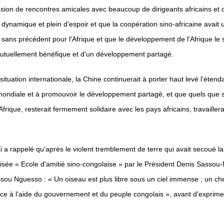
'occasion de rencontres amicales avec beaucoup de dirigeants africains 
ent dynamique et plein d'espoir et que la coopération sino-africaine avait
ans précédent pour l'Afrique et que le développement de l'Afrique le s
mutuellement bénéfique et d'un développement partagé.
situation internationale, la Chine continuerait à porter haut levé l'éte
 mondiale et à promouvoir le développement partagé, et que quels que s
frique, resterait fermement solidaire avec les pays africains, travaille
 Xi a rappelé qu'après le violent tremblement de terre qui avait secoué 
aptisée « Ecole d'amitié sino-congolaise » par le Président Denis Sassou
u Nguesso : « Un oiseau est plus libre sous un ciel immense ; un cheval
e grâce à l'aide du gouvernement et du peuple congolais », avant d'exp