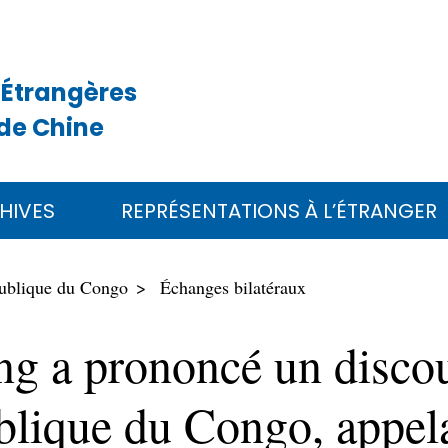
 Étrangères
de Chine
HIVES
REPRÉSENTATIONS À L’ÉTRANGER
ublique du Congo
Échanges bilatéraux
ng a prononcé un discou
lique du Congo, appela