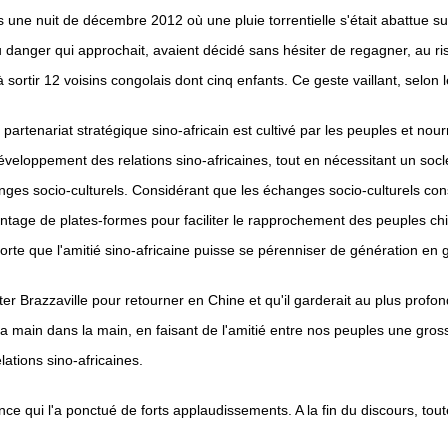
 dans une nuit de décembre 2012 où une pluie torrentielle s'était abattue
du danger qui approchait, avaient décidé sans hésiter de regagner, au r
i à sortir 12 voisins congolais dont cinq enfants. Ce geste vaillant, selo
rtenariat stratégique sino-africain est cultivé par les peuples et nourri
éveloppement des relations sino-africaines, tout en nécessitant un soc
nges socio-culturels. Considérant que les échanges socio-culturels const
ntage de plates-formes pour faciliter le rapprochement des peuples chino
rte que l'amitié sino-africaine puisse se pérenniser de génération en 
 quitter Brazzaville pour retourner en Chine et qu'il garderait au plus pr
a main dans la main, en faisant de l'amitié entre nos peuples une gross
ations sino-africaines.
nce qui l'a ponctué de forts applaudissements. A la fin du discours, to