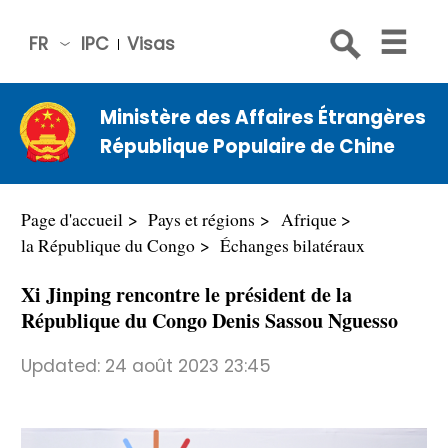
FR
IPC
Visas
简体
中文
Ministère des Affaires Étrangères
Engli
République Populaire de Chine
sh
Русс
кий
Page d'accueil
Pays et régions
Afrique
Espa
la République du Congo
Échanges bilatéraux
ñol
Xi Jinping rencontre le président de la
عربي
République du Congo Denis Sassou Nguesso
Updated:
24 août 2023 23:45