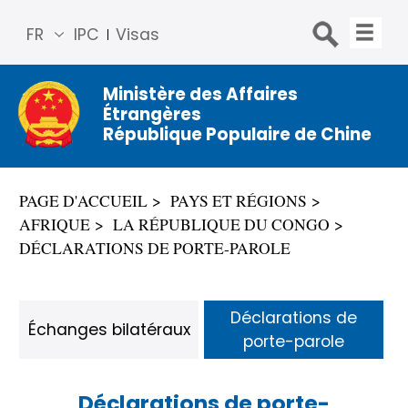
FR
IPC
Visas
简体
中文
Ministère des Affaires
Étrangères
Engli
République Populaire de Chine
sh
Русс
кий
PAGE D'ACCUEIL
PAYS ET RÉGIONS
Espa
AFRIQUE
LA RÉPUBLIQUE DU CONGO
ñol
DÉCLARATIONS DE PORTE-PAROLE
عربي
Déclarations de
Échanges bilatéraux
porte-parole
Déclarations de porte-