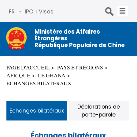
FR
IPC
Visas
简体
中文
Ministère des Affaires
Étrangères
Engli
République Populaire de Chine
sh
Русс
кий
PAGE D'ACCUEIL
PAYS ET RÉGIONS
Espa
AFRIQUE
LE GHANA
ñol
ÉCHANGES BILATÉRAUX
عربي
Déclarations de
Échanges bilatéraux
porte-parole
Échanges bilatéraux