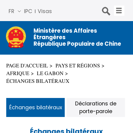
FR
IPC
Visas
简体
中文
Ministère des Affaires
Étrangères
Engli
République Populaire de Chine
sh
Русс
кий
PAGE D'ACCUEIL
PAYS ET RÉGIONS
Espa
AFRIQUE
LE GABON
ñol
ÉCHANGES BILATÉRAUX
عربي
Déclarations de
Échanges bilatéraux
porte-parole
Échanges bilatéraux