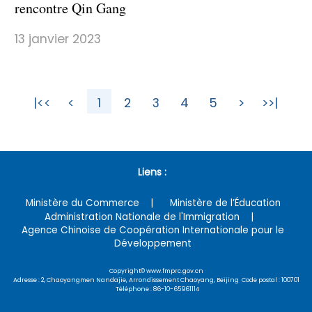
rencontre Qin Gang
13 janvier 2023
|<<
<
1
2
3
4
5
>
>>|
Liens :
Ministère du Commerce
Ministère de l’Éducation
Administration Nationale de l'Immigration
Agence Chinoise de Coopération Internationale pour le
Développement
Copyright© www.fmprc.gov.cn
Adresse : 2, Chaoyangmen Nandajie, Arrondissement Chaoyang, Beijing Code postal : 100701
Téléphone : 86-10-65961114