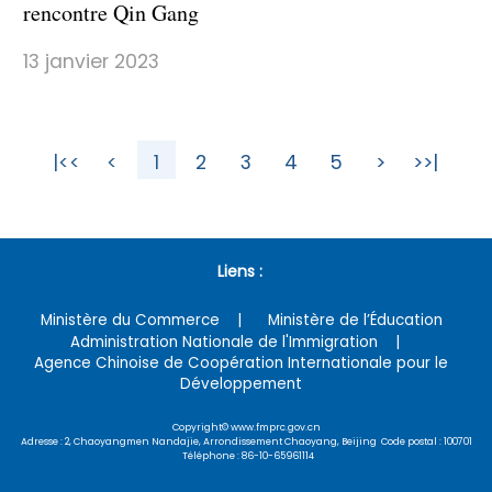
rencontre Qin Gang
13 janvier 2023
|<<
<
1
2
3
4
5
>
>>|
Liens :
Ministère du Commerce
Ministère de l’Éducation
Administration Nationale de l'Immigration
Agence Chinoise de Coopération Internationale pour le
Développement
Copyright© www.fmprc.gov.cn
Adresse : 2, Chaoyangmen Nandajie, Arrondissement Chaoyang, Beijing Code postal : 100701
Téléphone : 86-10-65961114