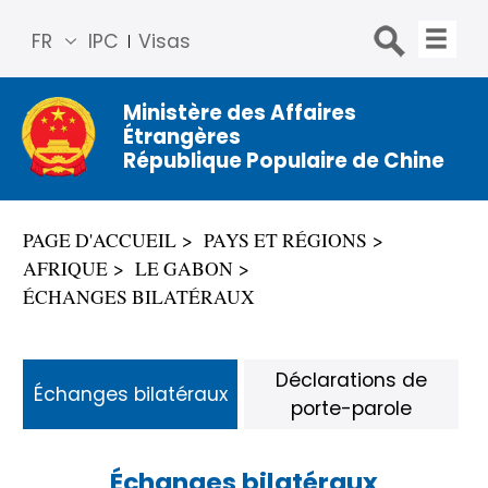
FR
IPC
Visas
简体
中文
Ministère des Affaires
Étrangères
Engli
République Populaire de Chine
sh
Русс
кий
PAGE D'ACCUEIL
PAYS ET RÉGIONS
Espa
AFRIQUE
LE GABON
ñol
ÉCHANGES BILATÉRAUX
عربي
Déclarations de
Échanges bilatéraux
porte-parole
Échanges bilatéraux