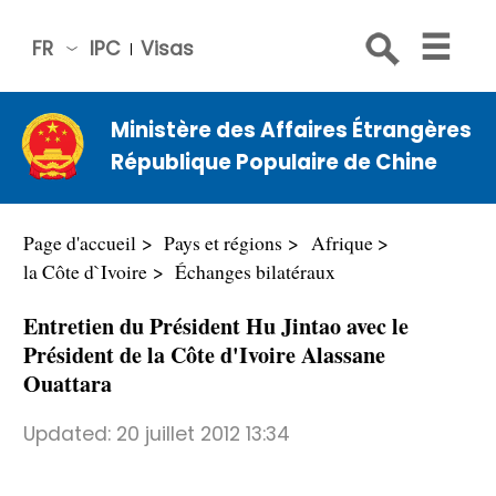
FR
IPC
Visas
简体
中文
Ministère des Affaires Étrangères
Engli
République Populaire de Chine
sh
Русс
кий
Page d'accueil
Pays et régions
Afrique
Espa
la Côte d`Ivoire
Échanges bilatéraux
ñol
Entretien du Président Hu Jintao avec le
عربي
Président de la Côte d'Ivoire Alassane
Ouattara
Updated:
20 juillet 2012 13:34