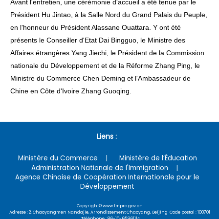
Avant l'entretien, une cérémonie d'accueil a été tenue par le
Président Hu Jintao, à la Salle Nord du Grand Palais du Peuple,
en l'honneur du Président Alassane Ouattara. Y ont été
présents le Conseiller d'Etat Dai Bingguo, le Ministre des
Affaires étrangères Yang Jiechi, le Président de la Commission
nationale du Développement et de la Réforme Zhang Ping, le
Ministre du Commerce Chen Deming et l'Ambassadeur de
Chine en Côte d'Ivoire Zhang Guoqing.
Liens :
Ministère du Commerce
Ministère de l’Éducation
Administration Nationale de l'Immigration
Agence Chinoise de Coopération Internationale pour le
Développement
Copyright© www.fmprc.gov.cn
Adresse : 2, Chaoyangmen Nandajie, Arrondissement Chaoyang, Beijing Code postal : 100701
Téléphone : 86-10-65961114