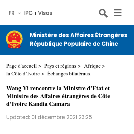
FR
IPC
Visas
简体
中文
Ministère des Affaires Étrangères
Engli
République Populaire de Chine
sh
Русс
кий
Page d'accueil
Pays et régions
Afrique
Espa
la Côte d`Ivoire
Échanges bilatéraux
ñol
Wang Yi rencontre la Ministre d’Etat et
عربي
Ministre des Affaires étrangères de Côte
d’Ivoire Kandia Camara
Updated:
01 décembre 2021 23:25