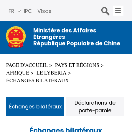
FR
IPC
Visas
简体
中文
Ministère des Affaires
Étrangères
Engli
République Populaire de Chine
sh
Русс
кий
PAGE D'ACCUEIL
PAYS ET RÉGIONS
Espa
AFRIQUE
LE LYBERIA
ñol
ÉCHANGES BILATÉRAUX
عربي
Déclarations de
Échanges bilatéraux
porte-parole
Échanges bilatéraux