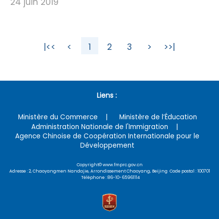
24 juin 2019
|<<
<
1
2
3
>
>>|
Liens :
Ministère du Commerce
Ministère de l’Éducation
Administration Nationale de l'Immigration
Agence Chinoise de Coopération Internationale pour le
Développement
Copyright© www.fmprc.gov.cn
Adresse : 2, Chaoyangmen Nandajie, Arrondissement Chaoyang, Beijing Code postal : 100701
Téléphone : 86-10-65961114