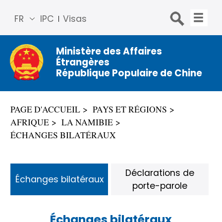
FR
IPC
Visas
简体
中文
Ministère des Affaires
Étrangères
Engli
République Populaire de Chine
sh
Русс
кий
PAGE D'ACCUEIL
PAYS ET RÉGIONS
Espa
AFRIQUE
LA NAMIBIE
ñol
ÉCHANGES BILATÉRAUX
عربي
Déclarations de
Échanges bilatéraux
porte-parole
Échanges bilatéraux