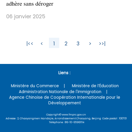
adhère sans déroger
06 janvier 2025
|<<
<
1
2
3
>
>>|
Liens :
Ministère du Commerce
Ministère de l’Éducation
Administration Nationale de l'Immigration
Agence Chinoise de Coopération Internationale pour le
Développement
Copyright© www.fmprc.gov.cn
Adresse : 2, Chaoyangmen Nandajie, Arrondissement Chaoyang, Beijing Code postal : 100701
Téléphone : 86-10-65961114