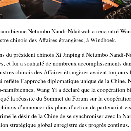
lue namibienne Netumbo Nandi-Ndaitwah a rencontré Wa
stre chinois des Affaires étrangères, à Windhoek.
ns du président chinois Xi Jinping à Netumbo Nandi-Ndait
ys, et lui a souhaité de nombreux accomplissements dans
istres chinois des Affaires étrangères avaient toujours f
 qui reflète l’approche diplomatique unique de la Chine.
-namibiennes, Wang Yi a déclaré que la coopération bilat
qué la réussite du Sommet du Forum sur la coopération
chinois d’annoncer dix plans d’action de partenariat vi
rimé le désir de la Chine de se synchroniser avec la Na
tion stratégique global enregistre des progrès continus.