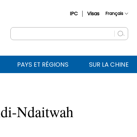
IPC
Visas
Français
简体中文
English
Русский
Español
PAYS ET RÉGIONS
SUR LA CHINE
عربي
ndi-Ndaitwah