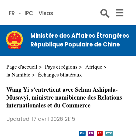
FR
IPC
Visas
简体
中文
Ministère des Affaires Étrangères
Engli
République Populaire de Chine
sh
Русс
кий
Page d'accueil
Pays et régions
Afrique
Espa
la Namibie
Échanges bilatéraux
ñol
Wang Yi s’entretient avec Selma Ashipala-
عربي
Musavyi, ministre namibienne des Relations
internationales et du Commerce
Updated:
17 avril 2026 21:15
CN
EN
ES
PYC