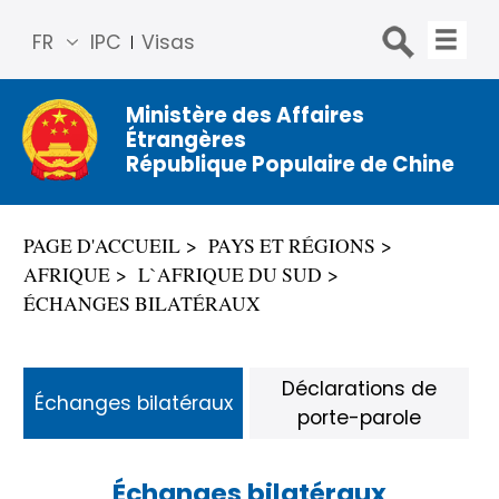
FR
IPC
Visas
简体
中文
Ministère des Affaires
Étrangères
Engli
République Populaire de Chine
sh
Русс
кий
PAGE D'ACCUEIL
PAYS ET RÉGIONS
Espa
AFRIQUE
L`AFRIQUE DU SUD
ñol
ÉCHANGES BILATÉRAUX
عربي
Déclarations de
Échanges bilatéraux
porte-parole
Échanges bilatéraux