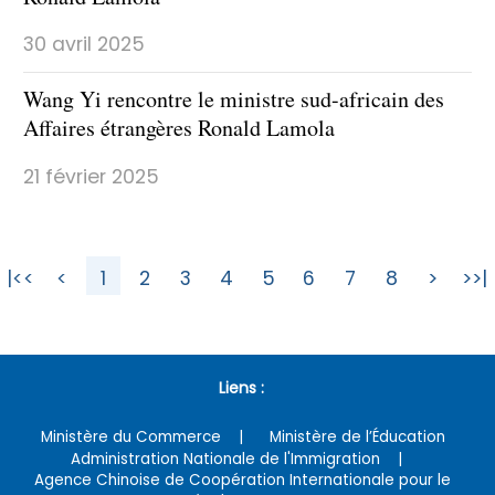
30 avril 2025
Wang Yi rencontre le ministre sud-africain des
Affaires étrangères Ronald Lamola
21 février 2025
|<<
<
1
2
3
4
5
6
7
8
>
>>|
Liens :
Ministère du Commerce
Ministère de l’Éducation
Administration Nationale de l'Immigration
Agence Chinoise de Coopération Internationale pour le