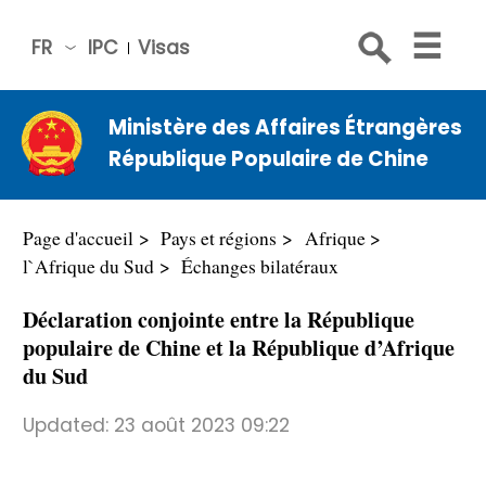
FR
IPC
Visas
简体
中文
Ministère des Affaires Étrangères
Engli
République Populaire de Chine
sh
Русс
кий
Page d'accueil
Pays et régions
Afrique
Espa
l`Afrique du Sud
Échanges bilatéraux
ñol
Déclaration conjointe entre la République
عربي
populaire de Chine et la République d’Afrique
du Sud
Updated:
23 août 2023 09:22