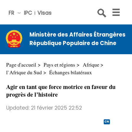
FR
IPC
Visas
简体
中文
Ministère des Affaires Étrangères
Engli
République Populaire de Chine
sh
Русс
кий
Page d'accueil
Pays et régions
Afrique
Espa
l`Afrique du Sud
Échanges bilatéraux
ñol
Agir en tant que force motrice en faveur du
عربي
progrès de l’histoire
Updated:
21 février 2025 22:52
CN