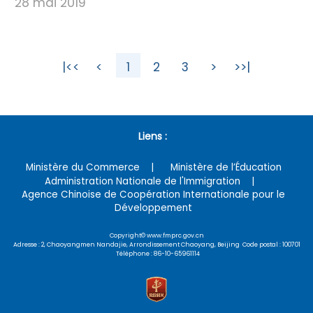
28 mai 2019
|<<
<
1
2
3
>
>>|
Liens :
Ministère du Commerce
Ministère de l’Éducation
Administration Nationale de l'Immigration
Agence Chinoise de Coopération Internationale pour le
Développement
Copyright© www.fmprc.gov.cn
Adresse : 2, Chaoyangmen Nandajie, Arrondissement Chaoyang, Beijing Code postal : 100701
Téléphone : 86-10-65961114