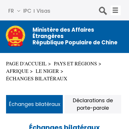
FR
IPC
Visas
简体
中文
Ministère des Affaires
Étrangères
Engli
République Populaire de Chine
sh
Русс
кий
PAGE D'ACCUEIL
PAYS ET RÉGIONS
Espa
AFRIQUE
LE NIGER
ñol
ÉCHANGES BILATÉRAUX
عربي
Déclarations de
Échanges bilatéraux
porte-parole
Échanges bilatéraux