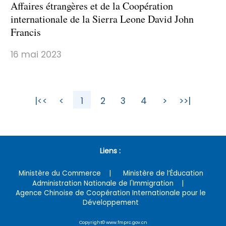
Affaires étrangères et de la Coopération
internationale de la Sierra Leone David John
Francis
16 mai 2023
|<<
<
1
2
3
4
>
>>|
Liens :
Ministère du Commerce
Ministère de l’Éducation
Administration Nationale de l'Immigration
Agence Chinoise de Coopération Internationale pour le
Développement
Copyright© www.fmprc.gov.cn