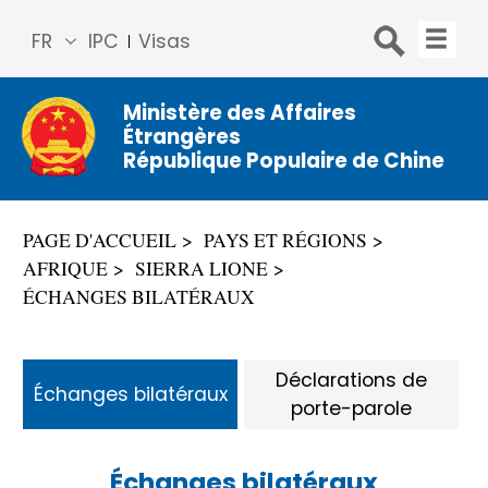
FR
IPC
Visas
简体
中文
Ministère des Affaires
Étrangères
Engli
République Populaire de Chine
sh
Русс
кий
PAGE D'ACCUEIL
PAYS ET RÉGIONS
Espa
AFRIQUE
SIERRA LIONE
ñol
ÉCHANGES BILATÉRAUX
عربي
Déclarations de
Échanges bilatéraux
porte-parole
Échanges bilatéraux