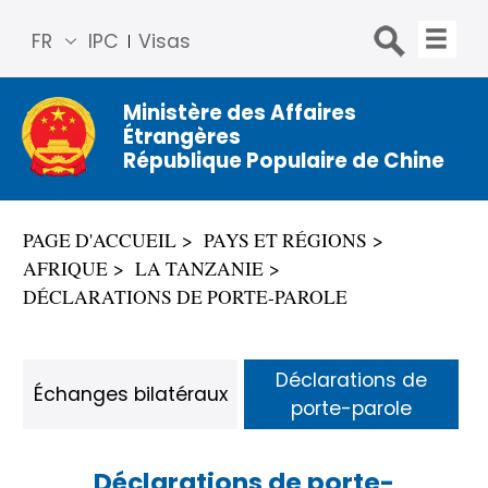
FR
IPC
Visas
简体
中文
Ministère des Affaires
Étrangères
Engli
République Populaire de Chine
sh
Русс
кий
PAGE D'ACCUEIL
PAYS ET RÉGIONS
Espa
AFRIQUE
LA TANZANIE
ñol
DÉCLARATIONS DE PORTE-PAROLE
عربي
Déclarations de
Échanges bilatéraux
porte-parole
Déclarations de porte-