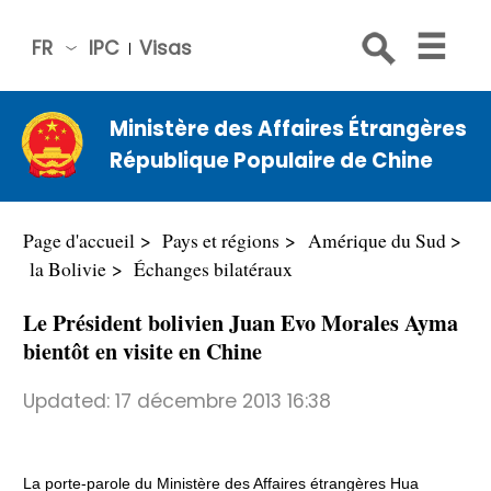
FR
IPC
Visas
简体
中文
Ministère des Affaires Étrangères
Engli
République Populaire de Chine
sh
Русс
кий
Page d'accueil
Pays et régions
Amérique du Sud
Espa
la Bolivie
Échanges bilatéraux
ñol
Le Président bolivien Juan Evo Morales Ayma
عربي
bientôt en visite en Chine
Updated:
17 décembre 2013 16:38
La porte-parole du Ministère des Affaires étrangères Hua