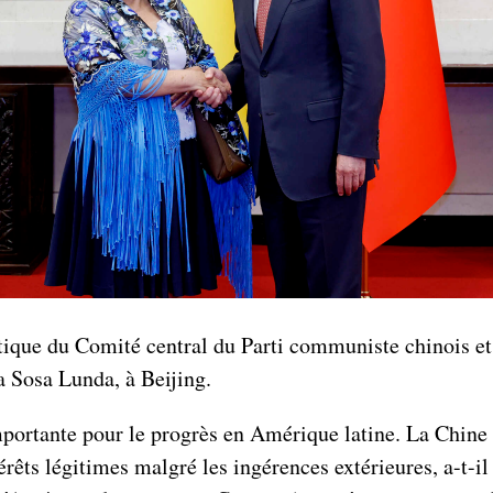
ue du Comité central du Parti communiste chinois et mi
a Sosa Lunda, à Beijing.
mportante pour le progrès en Amérique latine. La Chine 
térêts légitimes malgré les ingérences extérieures, a-t-i