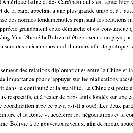
rique latine et des Caraïbes) qui s’est tenue hier, C
et de la paix, appelant à une plus grande unité et à l’au
se des normes fondamentales régissant les relations int
pprécie grandement cette démarche et est convaincue qu
g Yi a félicité la Bolivie d’être devenue un pays part
u sein des mécanismes multilatéraux afin de pratiquer 
sement des relations diplomatiques entre la Chine et la
de importance pour s’appuyer sur les réalisations passée
rit dans la continuité et la stabilité. La Chine est prête
ux respectifs, et à rester de bons amis fondés sur une c
coordination avec ce pays, a-t-il ajouté. Les deux part
Ceinture et la Route », accélérer les négociations et la 
Chine-Bolivie à de nouveaux niveaux, afin de mieux sou