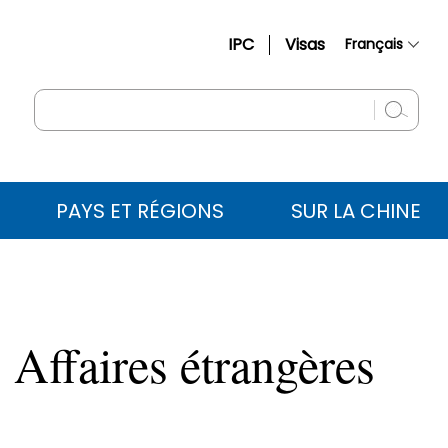
IPC
Visas
Français
简体中文
English
Русский
Español
PAYS ET RÉGIONS
SUR LA CHINE
عربي
 Affaires étrangères